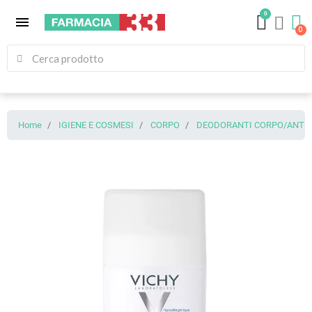
0
menu
Home
IGIENE E COSMESI
CORPO
DEODORANTI CORPO/ANTIT