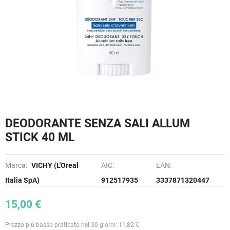
DEODORANTE SENZA SALI ALLUM
STICK 40 ML
Marca:
VICHY (L'Oreal
AIC:
EAN:
Italia SpA)
912517935
3337871320447
15,00 €
Prezzo più basso praticato nei 30 giorni: 11,82 €