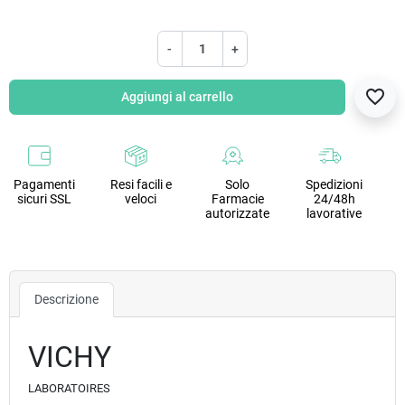
-
+
favorite_border
Aggiungi al carrello
Pagamenti
Resi facili e
Solo
Spedizioni
sicuri SSL
veloci
Farmacie
24/48h
autorizzate
lavorative
Descrizione
VICHY
LABORATOIRES