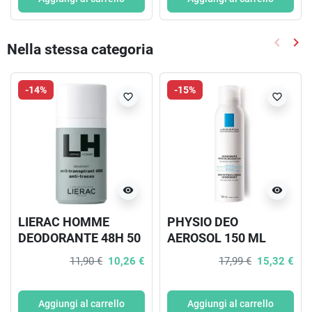
keyboard_arrow_left
keyboard_arrow_right
Nella stessa categoria
Precede
Suc
-14%
-15%
favorite_border
favorite_border
visibility
visibility
LIERAC HOMME
PHYSIO DEO
DEODORANTE 48H 50
AEROSOL 150 ML
ML
11,90 €
10,26 €
17,99 €
15,32 €
Aggiungi al carrello
Aggiungi al carrello