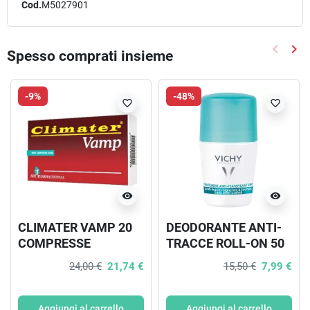
Cod.
M5027901
keyboard_arrow_left
keyboard_arrow_right
Spesso comprati insieme
Precede
Suc
-9%
-48%
favorite_border
favorite_border
visibility
visibility
CLIMATER VAMP 20
DEODORANTE ANTI-
COMPRESSE
TRACCE ROLL-ON 50
ML
24,00 €
21,74 €
15,50 €
7,99 €
Aggiungi al carrello
Aggiungi al carrello