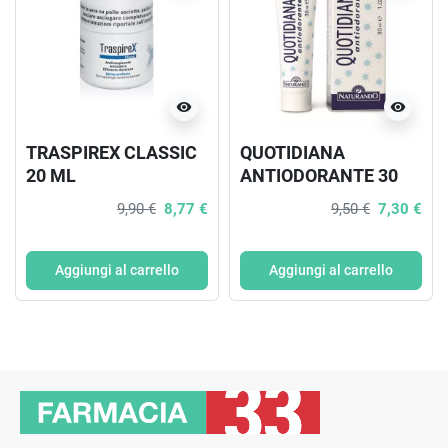
visibility
visibility
TRASPIREX CLASSIC
QUOTIDIANA
20 ML
ANTIODORANTE 30
ML
9,90 €
8,77 €
9,50 €
7,30 €
Aggiungi al carrello
Aggiungi al carrello