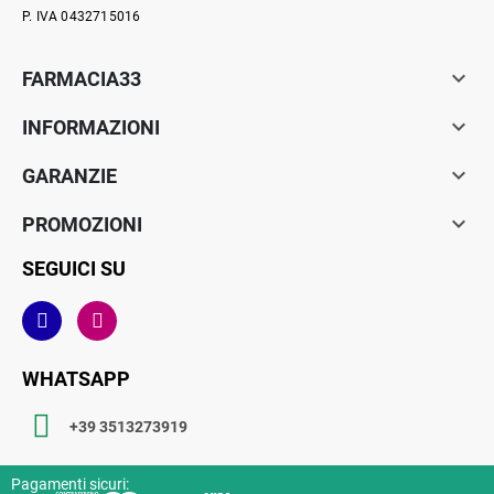
P. IVA 0432715016

FARMACIA33

INFORMAZIONI

GARANZIE

PROMOZIONI
SEGUICI SU
WHATSAPP
+39 3513273919
Pagamenti sicuri: