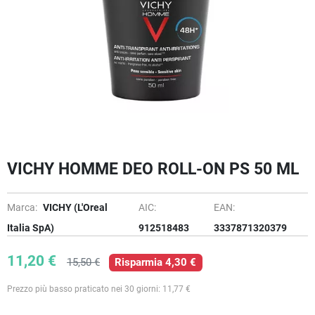
VICHY HOMME DEO ROLL-ON PS 50 ML
Marca:
VICHY (L'Oreal
AIC:
EAN:
Italia SpA)
912518483
3337871320379
11,20 €
15,50 €
Risparmia 4,30 €
Prezzo più basso praticato nei 30 giorni: 11,77 €