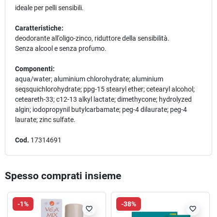
ideale per pelli sensibili.
Caratteristiche:
deodorante all'oligo-zinco, riduttore della sensibilità.
Senza alcool e senza profumo.
Componenti:
aqua/water; aluminium chlorohydrate; aluminium
seqsquichlorohydrate; ppg-15 stearyl ether; cetearyl alcohol;
ceteareth-33; c12-13 alkyl lactate; dimethycone; hydrolyzed
algin; iodopropynil butylcarbamate; peg-4 dilaurate; peg-4
laurate; zinc sulfate.
Cod.
17314691
Spesso comprati insieme
-1%
-38%
favorite_border
favorite_border