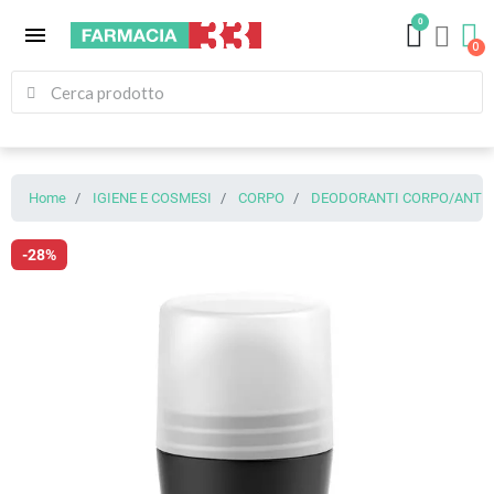
0
menu
Home
IGIENE E COSMESI
CORPO
DEODORANTI CORPO/ANTIT
-28%