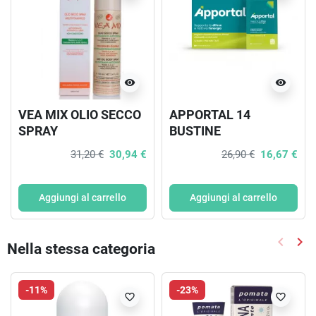
visibility
visibility
VEA MIX OLIO SECCO
APPORTAL 14
SPRAY
BUSTINE
MULTIVITAMINICO
31,20 €
30,94 €
26,90 €
16,67 €
100 ML
Aggiungi al carrello
Aggiungi al carrello
keyboard_arrow_left
keyboard_arrow_right
Nella stessa categoria
Precede
Suc
-11%
-23%
favorite_border
favorite_border