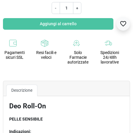
-
+
favorite_border
Aggiungi al carrello
Pagamenti
Resi facili e
Solo
Spedizioni
sicuri SSL
veloci
Farmacie
24/48h
autorizzate
lavorative
Descrizione
Deo Roll-On
PELLE SENSIBILE
Indicazioni: