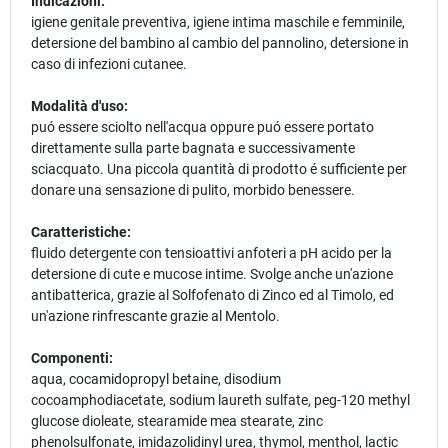
Indicazioni:
igiene genitale preventiva, igiene intima maschile e femminile,
detersione del bambino al cambio del pannolino, detersione in
caso di infezioni cutanee.
Modalità d'uso:
puó essere sciolto nell'acqua oppure puó essere portato
direttamente sulla parte bagnata e successivamente
sciacquato. Una piccola quantità di prodotto é sufficiente per
donare una sensazione di pulito, morbido benessere.
Caratteristiche:
fluido detergente con tensioattivi anfoteri a pH acido per la
detersione di cute e mucose intime. Svolge anche un'azione
antibatterica, grazie al Solfofenato di Zinco ed al Timolo, ed
un'azione rinfrescante grazie al Mentolo.
Componenti:
aqua, cocamidopropyl betaine, disodium
cocoamphodiacetate, sodium laureth sulfate, peg-120 methyl
glucose dioleate, stearamide mea stearate, zinc
phenolsulfonate, imidazolidinyl urea, thymol, menthol, lactic