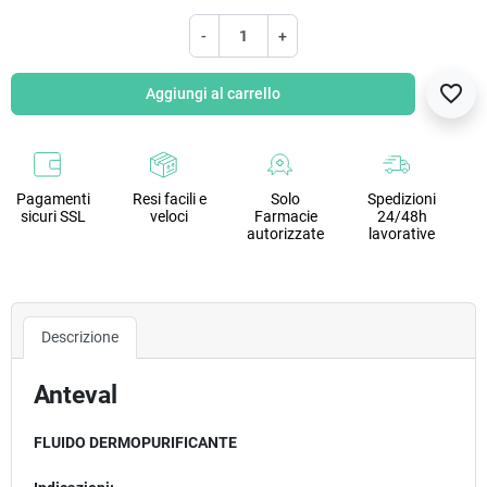
-
+
favorite_border
Aggiungi al carrello
Pagamenti
Resi facili e
Solo
Spedizioni
sicuri SSL
veloci
Farmacie
24/48h
autorizzate
lavorative
Descrizione
Anteval
FLUIDO DERMOPURIFICANTE