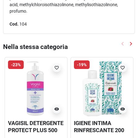
acid, methylchloroisothiazolinone, methylisothiazolinone,
profumo.
Cod.
104
keyboard_arrow_left
keyboard_arrow_right
Nella stessa categoria
Precede
Suc
-23%
-19%
favorite_border
favorite_border
visibility
visibility
VAGISIL DETERGENTE
IGIENE INTIMA
PROTECT PLUS 500
RINFRESCANTE 200
ML
ML