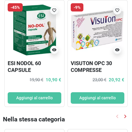
-45%
-9%
favorite_border
favorite_border
visibility
visibility
ESI NODOL 60
VISUTON OPC 30
CAPSULE
COMPRESSE
19,90 €
10,90 €
23,00 €
20,92 €
Aggiungi al carrello
Aggiungi al carrello
keyboard_arrow_left
keyboard_arrow_right
Nella stessa categoria
Precede
Suc