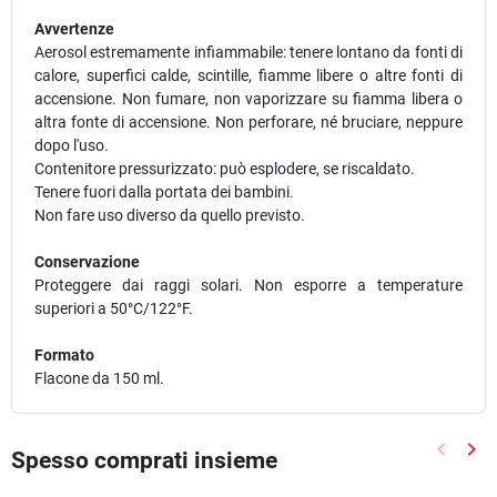
Avvertenze
Aerosol estremamente infiammabile: tenere lontano da fonti di
calore, superfici calde, scintille, fiamme libere o altre fonti di
accensione. Non fumare, non vaporizzare su fiamma libera o
altra fonte di accensione. Non perforare, né bruciare, neppure
dopo l'uso.
Contenitore pressurizzato: può esplodere, se riscaldato.
Tenere fuori dalla portata dei bambini.
Non fare uso diverso da quello previsto.
Conservazione
Proteggere dai raggi solari. Non esporre a temperature
superiori a 50°C/122°F.
Formato
Flacone da 150 ml.
keyboard_arrow_left
keyboard_arrow_right
Spesso comprati insieme
Precede
Suc