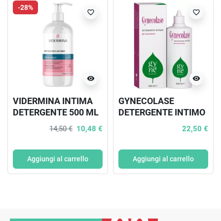
-28%
favorite_border
favorite_border
visibility
visibility
VIDERMINA INTIMA
GYNECOLASE
DETERGENTE 500 ML
DETERGENTE INTIMO
NUOVA FORMULA
500 ML GYNE'
14,50 €
10,48 €
22,50 €
Aggiungi al carrello
Aggiungi al carrello