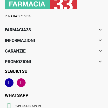
P. IVA 0432715016

FARMACIA33

INFORMAZIONI

GARANZIE

PROMOZIONI
SEGUICI SU
WHATSAPP
+39 3513273919