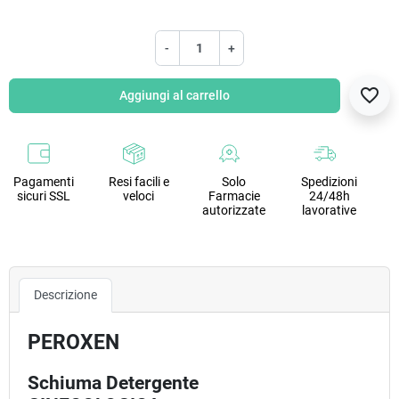
-
+
favorite_border
Aggiungi al carrello
Pagamenti
Resi facili e
Solo
Spedizioni
sicuri SSL
veloci
Farmacie
24/48h
autorizzate
lavorative
Descrizione
PEROXEN
Schiuma Detergente