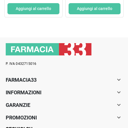
350 ML
SODIO
ANTIMICROBICO AD
Aggiungi al carrello
Aggiungi al carrello
AMPIO SPETTRO
D'AZIONE 1000 ML
P. IVA 0432715016

FARMACIA33

INFORMAZIONI

GARANZIE

PROMOZIONI