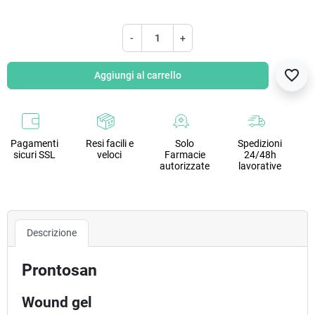
-
+
favorite_border
Aggiungi al carrello
Pagamenti
Resi facili e
Solo
Spedizioni
sicuri SSL
veloci
Farmacie
24/48h
autorizzate
lavorative
Descrizione
Prontosan
Wound gel