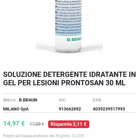
SOLUZIONE DETERGENTE IDRATANTE IN
GEL PER LESIONI PRONTOSAN 30 ML
Marca:
B.BRAUN
AIC:
EAN:
MILANO SpA
913662692
4039239517993
14,97 €
17,08 €
Risparmia 2,11 €
Prezzo più basso praticato nei 30 giorni: 13,70 €