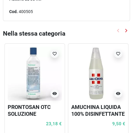
Cod.
400505
keyboard_arrow_left
keyboard_arrow_right
Nella stessa categoria
Precede
Suc
favorite_border
favorite_border
visibility
visibility
PRONTOSAN OTC
AMUCHINA LIQUIDA
SOLUZIONE
100% DISINFETTANTE
DETERGENTE PER
IGIENIZZANTE A BASE
23,18 €
9,50 €
LESIONI CRONICHE
DI IPOCLORITO DI