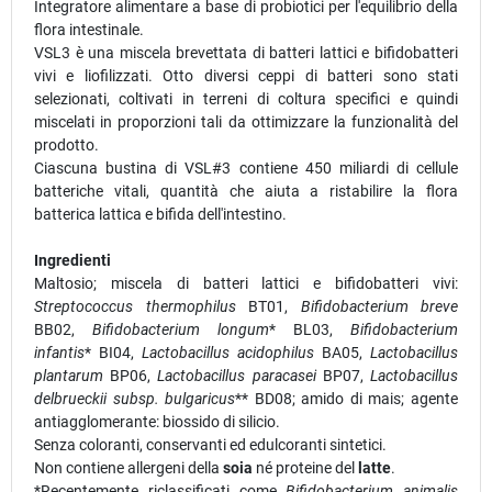
Integratore alimentare a base di probiotici per l'equilibrio della
flora intestinale.
VSL3 è una miscela brevettata di batteri lattici e bifidobatteri
vivi e liofilizzati. Otto diversi ceppi di batteri sono stati
selezionati, coltivati in terreni di coltura specifici e quindi
miscelati in proporzioni tali da ottimizzare la funzionalità del
prodotto.
Ciascuna bustina di VSL#3 contiene 450 miliardi di cellule
batteriche vitali, quantità che aiuta a ristabilire la flora
batterica lattica e bifida dell'intestino.
Ingredienti
Maltosio; miscela di batteri lattici e bifidobatteri vivi:
Streptococcus thermophilus
BT01,
Bifidobacterium breve
BB02,
Bifidobacterium longum
* BL03,
Bifidobacterium
infantis
* BI04,
Lactobacillus acidophilus
BA05,
Lactobacillus
plantarum
BP06,
Lactobacillus paracasei
BP07,
Lactobacillus
delbrueckii subsp. bulgaricus
** BD08; amido di mais; agente
antiagglomerante: biossido di silicio.
Senza coloranti, conservanti ed edulcoranti sintetici.
Non contiene allergeni della
soia
né proteine del
latte
.
*Recentemente riclassificati come
Bifidobacterium animalis