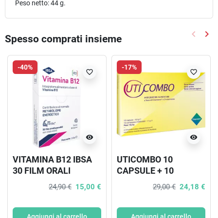
Peso netto: 44 g.
keyboard_arrow_left
keyboard_arrow_right
Spesso comprati insieme
Precede
Suc
-40%
-17%
favorite_border
favorite_border
visibility
visibility
VITAMINA B12 IBSA
UTICOMBO 10
30 FILM ORALI
CAPSULE + 10
COMPRESSE
24,90 €
15,00 €
29,00 €
24,18 €
MASTICABILI
Aggiungi al carrello
Aggiungi al carrello