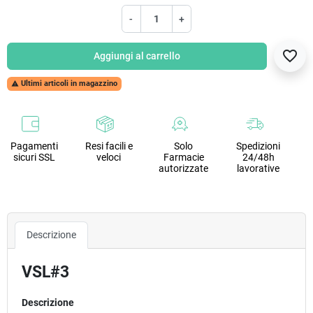
-
+
favorite_border
Aggiungi al carrello
Ultimi articoli in magazzino

Pagamenti
Resi facili e
Solo
Spedizioni
sicuri SSL
veloci
Farmacie
24/48h
autorizzate
lavorative
Descrizione
VSL#3
Descrizione