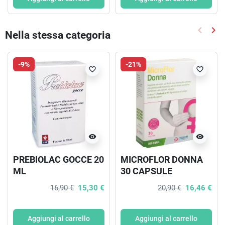
keyboard_arrow_left
keyboard_arrow_right
Nella stessa categoria
Precede
Suc
-9%
-21%
favorite_border
favorite_border
visibility
visibility
PREBIOLAC GOCCE 20
MICROFLOR DONNA
ML
30 CAPSULE
16,90 €
15,30 €
20,90 €
16,46 €
Aggiungi al carrello
Aggiungi al carrello