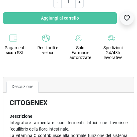
-
+
favorite_border
Aggiungi al carrello
Pagamenti
Resi facili e
Solo
Spedizioni
sicuri SSL
veloci
Farmacie
24/48h
autorizzate
lavorative
Descrizione
CITOGENEX
Descrizione
Integratore alimentare con fermenti lattici che favorisce
l'equilibrio della flora intestinale.
La vitamina C contribuisce alla normale funzione del sistema