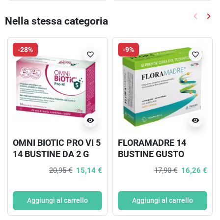
keyboard_arrow_left
keyboard_arrow_right
Nella stessa categoria
Precede
Suc
-28%
-9%
favorite_border
favorite_border
visibility
visibility
OMNI BIOTIC PRO VI 5
FLORAMADRE 14
14 BUSTINE DA 2 G
BUSTINE GUSTO
ARANCIA
20,95 €
15,14 €
17,90 €
16,26 €
Aggiungi al carrello
Aggiungi al carrello