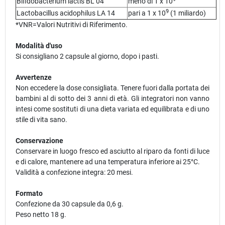
Bifidobacterium lactis BL 04
meno di 1 x 10
9
Lactobacillus acidophilus LA 14
pari a 1 x 10
(1 miliardo)
*VNR=Valori Nutritivi di Riferimento.
Modalità d'uso
Si consigliano 2 capsule al giorno, dopo i pasti.
Avvertenze
Non eccedere la dose consigliata. Tenere fuori dalla portata dei
bambini al di sotto dei 3 anni di età. Gli integratori non vanno
intesi come sostituti di una dieta variata ed equilibrata e di uno
stile di vita sano.
Conservazione
Conservare in luogo fresco ed asciutto al riparo da fonti di luce
e di calore, mantenere ad una temperatura inferiore ai 25°C.
Validità a confezione integra: 20 mesi.
Formato
Confezione da 30 capsule da 0,6 g.
Peso netto 18 g.