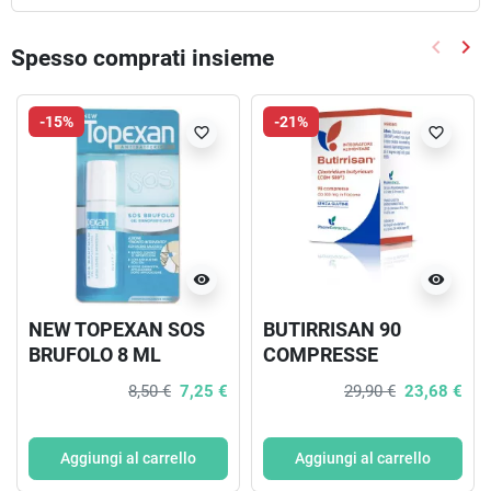
keyboard_arrow_left
keyboard_arrow_right
Spesso comprati insieme
Precede
Suc
-15%
-21%
favorite_border
favorite_border
visibility
visibility
NEW TOPEXAN SOS
BUTIRRISAN 90
BRUFOLO 8 ML
COMPRESSE
8,50 €
7,25 €
29,90 €
23,68 €
Aggiungi al carrello
Aggiungi al carrello