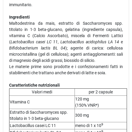
immunitario.
Ingredienti
Maltodestrina da mais, estratto di Saccharomyces spp.
titolato in 1-3 beta-glucano, gelatina (ingrediente capsula),
vitamina C (Calcio Ascorbato), miscela di Fermenti Lattici
(
Lactobacillus casei LC 11
,
Lactobacillus acidophilus LA 14
e
Bifidobacterium lactis BL 04
); agente di carica: cellulosa
microcristallina (gel di cellulosa); agenti antiagglomeranti: sali
di magnesio degli acidi grassi, biossido di silicio.
Le materie prime sono prodotte e i confezionamenti fatti in
stabilimenti che trattano anche derivati di latte e soia.
Caratteristiche nutrizionali
Valori medi
per 2 capsule
120 mg
Vitamina C
(150% VNR*)
Estratto di Saccharomyces spp.
300 mg
titolato in 1-3 beta-glucano
9
Lactobacillus casei LC 11
meno di 1 x 10
9