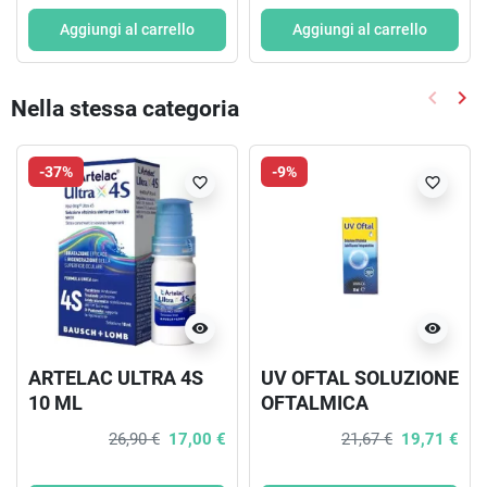
DOPPIO EROGATORE
100 ML
Aggiungi al carrello
Aggiungi al carrello
keyboard_arrow_left
keyboard_arrow_right
Nella stessa categoria
Precede
Suc
-37%
-9%
favorite_border
favorite_border
visibility
visibility
ARTELAC ULTRA 4S
UV OFTAL SOLUZIONE
10 ML
OFTALMICA
LUBRIFICANTE
26,90 €
17,00 €
21,67 €
19,71 €
FOTOPROTETTIVA 10
ML