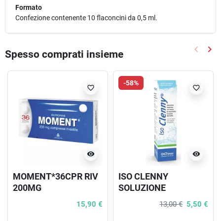
Formato
Confezione contenente 10 flaconcini da 0,5 ml.
keyboard_arrow_left
keyboard_arrow_right
Spesso comprati insieme
Precede
Suc
-58%
favorite_border
favorite_border
visibility
visibility
MOMENT*36CPR RIV
ISO CLENNY
200MG
SOLUZIONE
ISOTONICA
15,90 €
13,00 €
5,50 €
BIOMARINA SPRAY