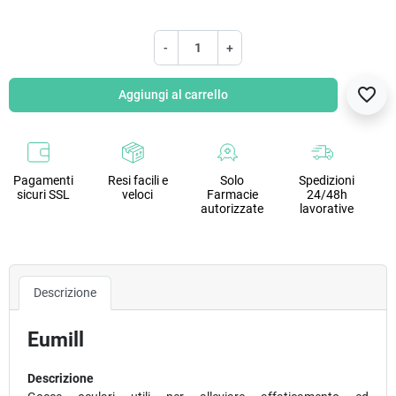
-
+
favorite_border
Aggiungi al carrello
Pagamenti
Resi facili e
Solo
Spedizioni
sicuri SSL
veloci
Farmacie
24/48h
autorizzate
lavorative
Descrizione
Eumill
Descrizione