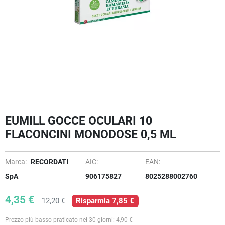
EUMILL GOCCE OCULARI 10
FLACONCINI MONODOSE 0,5 ML
Marca:
RECORDATI
AIC:
EAN:
SpA
906175827
8025288002760
4,35 €
12,20 €
Risparmia 7,85 €
Prezzo più basso praticato nei 30 giorni: 4,90 €