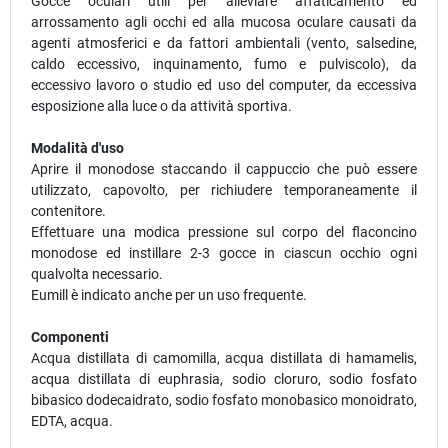
Gocce oculari utili per alleviare affaticamento ed
arrossamento agli occhi ed alla mucosa oculare causati da
agenti atmosferici e da fattori ambientali (vento, salsedine,
caldo eccessivo, inquinamento, fumo e pulviscolo), da
eccessivo lavoro o studio ed uso del computer, da eccessiva
esposizione alla luce o da attività sportiva.
Modalità d'uso
Aprire il monodose staccando il cappuccio che può essere
utilizzato, capovolto, per richiudere temporaneamente il
contenitore.
Effettuare una modica pressione sul corpo del flaconcino
monodose ed instillare 2-3 gocce in ciascun occhio ogni
qualvolta necessario.
Eumill è indicato anche per un uso frequente.
Componenti
Acqua distillata di camomilla, acqua distillata di hamamelis,
acqua distillata di euphrasia, sodio cloruro, sodio fosfato
bibasico dodecaidrato, sodio fosfato monobasico monoidrato,
EDTA, acqua.