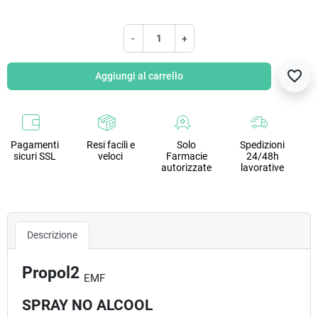
-
+
favorite_border
Aggiungi al carrello
Pagamenti
Resi facili e
Solo
Spedizioni
sicuri SSL
veloci
Farmacie
24/48h
autorizzate
lavorative
Descrizione
Propol2
EMF
SPRAY NO ALCOOL