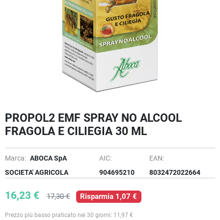
PROPOL2 EMF SPRAY NO ALCOOL
FRAGOLA E CILIEGIA 30 ML
Marca:
ABOCA SpA
AIC:
EAN:
SOCIETA' AGRICOLA
904695210
8032472022664
16,23 €
17,30 €
Risparmia 1,07 €
Prezzo più basso praticato nei 30 giorni: 11,97 €