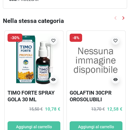
keyboard_arrow_left
keyboard_arrow_right
Nella stessa categoria
Precede
Suc
-30%
-8%
favorite_border
favorite_border
visibility
visibility
TIMO FORTE SPRAY
GOLAFTIN 30CPR
GOLA 30 ML
OROSOLUBILI
15,50 €
10,78 €
13,70 €
12,58 €
Aggiungi al carrello
Aggiungi al carrello