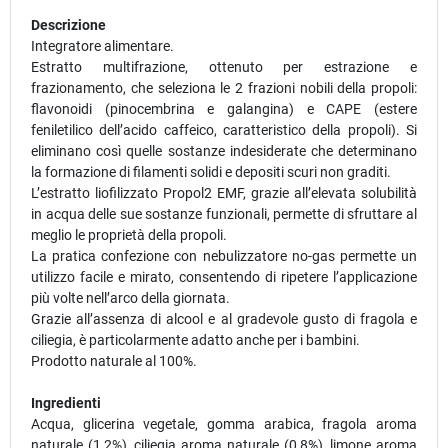
Descrizione
Integratore alimentare.
Estratto multifrazione, ottenuto per estrazione e
frazionamento, che seleziona le 2 frazioni nobili della propoli:
flavonoidi (pinocembrina e galangina) e CAPE (estere
feniletilico dell’acido caffeico, caratteristico della propoli). Si
eliminano così quelle sostanze indesiderate che determinano
la formazione di filamenti solidi e depositi scuri non graditi.
L’estratto liofilizzato Propol2 EMF, grazie all’elevata solubilità
in acqua delle sue sostanze funzionali, permette di sfruttare al
meglio le proprietà della propoli.
La pratica confezione con nebulizzatore no-gas permette un
utilizzo facile e mirato, consentendo di ripetere l’applicazione
più volte nell’arco della giornata.
Grazie all’assenza di alcool e al gradevole gusto di fragola e
ciliegia, è particolarmente adatto anche per i bambini.
Prodotto naturale al 100%.
Ingredienti
Acqua, glicerina vegetale, gomma arabica, fragola aroma
naturale (1,2%), ciliegia aroma naturale (0,8%), limone aroma