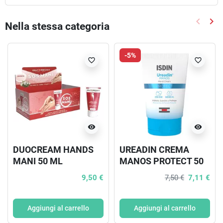
keyboard_arrow_left
keyboard_arrow_right
Nella stessa categoria
Precede
Suc
-5%
favorite_border
favorite_border
visibility
visibility
DUOCREAM HANDS
UREADIN CREMA
MANI 50 ML
MANOS PROTECT 50
ML
9,50 €
7,50 €
7,11 €
Aggiungi al carrello
Aggiungi al carrello