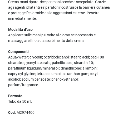
Crema mani riparatrice per mani secche e screpolate. Grazie
agli agenti idratanti e riparatori ricostruisce la barriera cutanea
e protegge l'epidrmide dalle aggressioni esterne. Penetra
immediatamente.
Modalità d'uso
Applicare sulle mani più volte al giorno se necessario e
massaggiare fino ad assorbimento della crema.
Componenti
Aqua/water; glycerin; octyldodecanol; stearic acid; peg-100
stearate; glyceryl stearate; palmitic acid; steareth-10;
paraffinum liquidum/mineral oil; dimethicone; allantoin;
capryloyl glycine; tetrasodium edta; xanthan gum; cetyl
alcohol; sodium benzoate; phenoxyethanol;
parfum/fragrance.
Formato
Tubo da 50 ml.
Cod.
M2974400