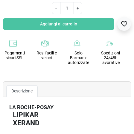
-
+
favorite_border
Aggiungi al carrello
Pagamenti
Resi facili e
Solo
Spedizioni
sicuri SSL
veloci
Farmacie
24/48h
autorizzate
lavorative
Descrizione
LA ROCHE-POSAY
LIPIKAR
XERAND