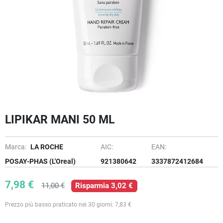
LIPIKAR MANI 50 ML
Marca:
LA ROCHE
AIC:
EAN:
POSAY-PHAS (L'Oreal)
921380642
3337872412684
7,98 €
11,00 €
Risparmia 3,02 €
Prezzo più basso praticato nei 30 giorni: 7,83 €