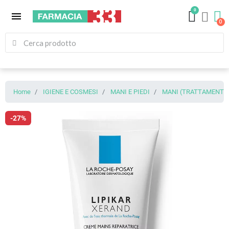
0
menu
Home
IGIENE E COSMESI
MANI E PIEDI
MANI (TRATTAMENTI 
-27%