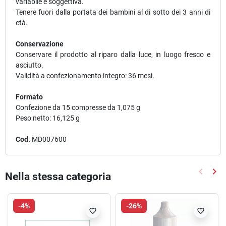
variabile e soggettiva.
Tenere fuori dalla portata dei bambini al di sotto dei 3 anni di
età.
Conservazione
Conservare il prodotto al riparo dalla luce, in luogo fresco e
asciutto.
Validità a confezionamento integro: 36 mesi.
Formato
Confezione da 15 compresse da 1,075 g
Peso netto: 16,125 g
Cod.
MD007600
keyboard_arrow_left
keyboard_arrow_right
Nella stessa categoria
Precede
Suc
-4%
-26%
favorite_border
favorite_border