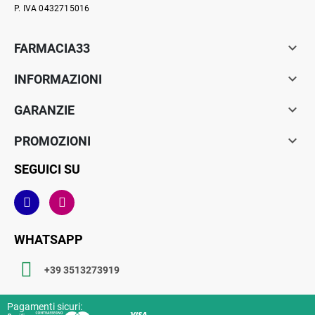
P. IVA 0432715016

FARMACIA33

INFORMAZIONI

GARANZIE

PROMOZIONI
SEGUICI SU
WHATSAPP
+39 3513273919
Pagamenti sicuri: