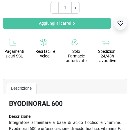
-
+
favorite_border
Aggiungi al carrello
Pagamenti
Resi facili e
Solo
Spedizioni
sicuri SSL
veloci
Farmacie
24/48h
autorizzate
lavorative
Descrizione
BYODINORAL 600
Descrizione
Integratore alimentare a base di acido tioctico e vitamine.
Byodinoral 600 è un'associazione di acido tioctico, vitamina E,