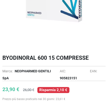
BYODINORAL 600 15 COMPRESSE
Marca:
NEOPHARMED GENTILI
AIC:
EAN:
SpA
905823151
23,90 €
26,00 €
Risparmia 2,10 €
Prezzo più basso praticato nei 30 giorni: 23,61 €