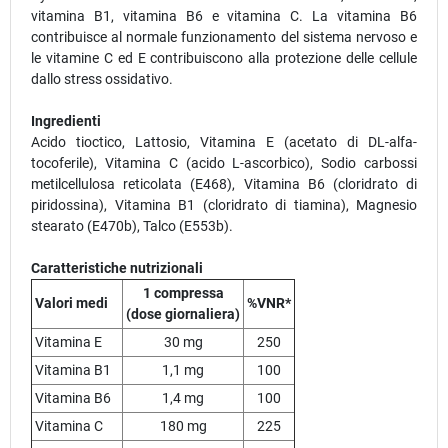
vitamina B1, vitamina B6 e vitamina C. La vitamina B6
contribuisce al normale funzionamento del sistema nervoso e
le vitamine C ed E contribuiscono alla protezione delle cellule
dallo stress ossidativo.
Ingredienti
Acido tioctico, Lattosio, Vitamina E (acetato di DL-alfa-
tocoferile), Vitamina C (acido L-ascorbico), Sodio carbossi
metilcellulosa reticolata (E468), Vitamina B6 (cloridrato di
piridossina), Vitamina B1 (cloridrato di tiamina), Magnesio
stearato (E470b), Talco (E553b).
Caratteristiche nutrizionali
1 compressa
Valori medi
%VNR*
(dose giornaliera)
Vitamina E
30 mg
250
Vitamina B1
1,1 mg
100
Vitamina B6
1,4 mg
100
Vitamina C
180 mg
225