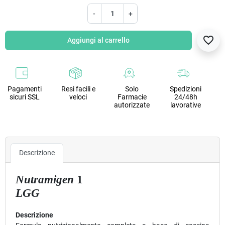
-
+
favorite_border
Aggiungi al carrello
Pagamenti
Resi facili e
Solo
Spedizioni
sicuri SSL
veloci
Farmacie
24/48h
autorizzate
lavorative
Descrizione
Nutramigen
1
LGG
Descrizione