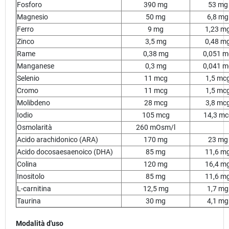
Fosforo
390 mg
53 mg
Magnesio
50 mg
6,8 mg
Ferro
9 mg
1,23 m
Zinco
3,5 mg
0,48 m
Rame
0,38 mg
0,051 m
Manganese
0,3 mg
0,041 m
Selenio
11 mcg
1,5 mc
Cromo
11 mcg
1,5 mc
Molibdeno
28 mcg
3,8 mc
Iodio
105 mcg
14,3 mc
Osmolarità
260 mOsm/l
Acido arachidonico (ARA)
170 mg
23 mg
Acido docosaesaenoico (DHA)
85 mg
11,6 m
Colina
120 mg
16,4 m
Inositolo
85 mg
11,6 m
L-carnitina
12,5 mg
1,7 mg
Taurina
30 mg
4,1 mg
Modalità d'uso