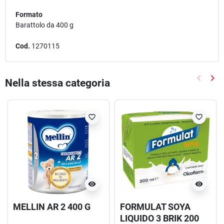
Formato
Barattolo da 400 g
Cod.
1270115
keyboard_arrow_left
keyboard_arrow_right
Nella stessa categoria
Precede
Suc
favorite_border
favorite_border
visibility
visibility
MELLIN AR 2 400 G
FORMULAT SOYA
LIQUIDO 3 BRIK 200