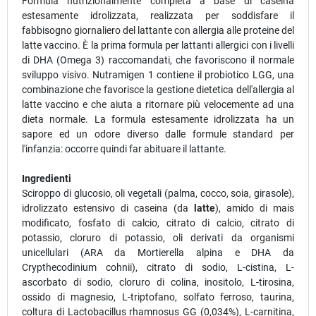
Formula nutrizionalmente completa a base di caseina
estesamente idrolizzata, realizzata per soddisfare il
fabbisogno giornaliero del lattante con allergia alle proteine del
latte vaccino. È la prima formula per lattanti allergici con i livelli
di DHA (Omega 3) raccomandati, che favoriscono il normale
sviluppo visivo. Nutramigen 1 contiene il probiotico LGG, una
combinazione che favorisce la gestione dietetica dell'allergia al
latte vaccino e che aiuta a ritornare più velocemente ad una
dieta normale. La formula estesamente idrolizzata ha un
sapore ed un odore diverso dalle formule standard per
l'infanzia: occorre quindi far abituare il lattante.
Ingredienti
Sciroppo di glucosio, oli vegetali (palma, cocco, soia, girasole),
idrolizzato estensivo di caseina (da
latte
), amido di mais
modificato, fosfato di calcio, citrato di calcio, citrato di
potassio, cloruro di potassio, oli derivati da organismi
unicellulari (ARA da Mortierella alpina e DHA da
Crypthecodinium cohnii), citrato di sodio, L-cistina, L-
ascorbato di sodio, cloruro di colina, inositolo, L-tirosina,
ossido di magnesio, L-triptofano, solfato ferroso, taurina,
coltura di Lactobacillus rhamnosus GG (0,034%), L-carnitina,