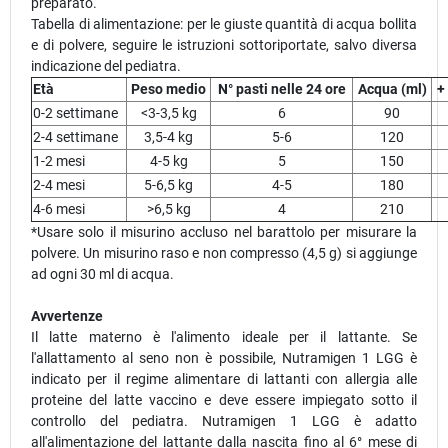
preparato.
Tabella di alimentazione: per le giuste quantità di acqua bollita
e di polvere, seguire le istruzioni sottoriportate, salvo diversa
indicazione del pediatra.
Età
Peso medio
N° pasti nelle 24 ore
Acqua (ml)
+
0-2 settimane
<3-3,5 kg
6
90
2-4 settimane
3,5-4 kg
5-6
120
1-2 mesi
4-5 kg
5
150
2-4 mesi
5-6,5 kg
4-5
180
4-6 mesi
>6,5 kg
4
210
*Usare solo il misurino accluso nel barattolo per misurare la
polvere. Un misurino raso e non compresso (4,5 g) si aggiunge
ad ogni 30 ml di acqua.
Avvertenze
Il latte materno è l'alimento ideale per il lattante. Se
l'allattamento al seno non è possibile, Nutramigen 1 LGG è
indicato per il regime alimentare di lattanti con allergia alle
proteine del latte vaccino e deve essere impiegato sotto il
controllo del pediatra. Nutramigen 1 LGG è adatto
all'alimentazione del lattante dalla nascita fino al 6° mese di