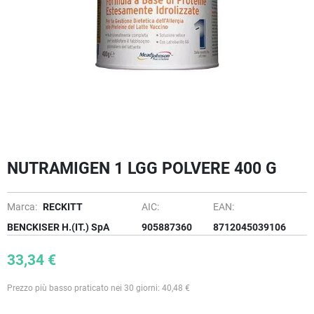
NUTRAMIGEN 1 LGG POLVERE 400 G
Marca:
RECKITT
AIC:
EAN:
BENCKISER H.(IT.) SpA
905887360
8712045039106
33,34 €
Prezzo più basso praticato nei 30 giorni: 40,48 €