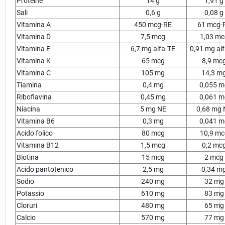
Proteine
14 g
1,91 g
Sali
0,6 g
0,08 g
Vitamina A
450 mcg-RE
61 mcg-
Vitamina D
7,5 mcg
1,03 mc
Vitamina E
6,7 mg alfa-TE
0,91 mg al
Vitamina K
65 mcg
8,9 mc
Vitamina C
105 mg
14,3 m
Tiamina
0,4 mg
0,055 m
Riboflavina
0,45 mg
0,061 m
Niacina
5 mg NE
0,68 mg 
Vitamina B6
0,3 mg
0,041 m
Acido folico
80 mcg
10,9 mc
Vitamina B12
1,5 mcg
0,2 mc
Biotina
15 mcg
2 mcg
Acido pantotenico
2,5 mg
0,34 m
Sodio
240 mg
32 mg
Potassio
610 mg
83 mg
Cloruri
480 mg
65 mg
Calcio
570 mg
77 mg