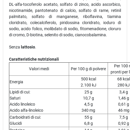
DL-alfa-tocoferolo acetato, solfato di zinco, acido ascorbico,
nicotinamide, pantotenato di calcio, solfato di rame, retinil
palmitato, solfato di manganese, riboflavina, tiamina
cloridrato, colecalciferolo, piridossina cloridrato, ioduro di
sodio, acido folico, molibdato di sodio, fitomenadione, cloruro
di cromo, D-biotina, selenito di sodio, cianocobalamina.
Senza
lattosio
.
Caratteristiche nutrizionali
Per 100 
Valori medi
Per 100 g di polvere
pronti per 
500 kcal
68 kcal
Energia
2.100 kJ
280 kJ
Lipidi di cui:
25 g
3,4 g
Saturi
10,7 g
1,46 g
Acido linoleico
4,5 g
0,61 g
Acido alfa-linoleico
340 mg
46 mg
Carboidrati di cui:
55 g
7,5 g
Glucidi
6,8 g
0,92 g