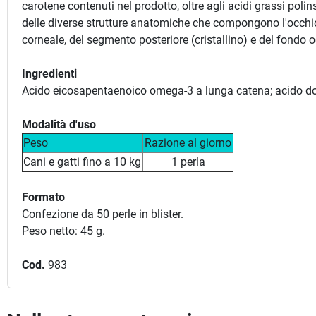
carotene contenuti nel prodotto, oltre agli acidi grassi polin
delle diverse strutture anatomiche che compongono l'occhio. P
corneale, del segmento posteriore (cristallino) e del fondo o
Ingredienti
Acido eicosapentaenoico omega-3 a lunga catena; acido do
Modalità d'uso
Peso
Razione al giorno
Cani e gatti fino a 10 kg
1 perla
Formato
Confezione da 50 perle in blister.
Peso netto: 45 g.
Cod.
983