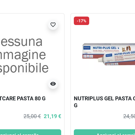
-17%
favorite_border
visibility
TCARE PASTA 80 G
NUTRIPLUS GEL PASTA 
G
25,00 €
21,19 €
24,5