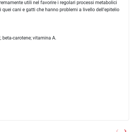
tremamente utili nel favorire i regolari processi metabolici
quei cani e gatti che hanno problemi a livello dell'epitelio
 beta-carotene; vitamina A.
keyboard_arrow_left
keyboard_arrow_right