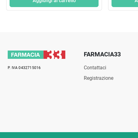
Aggiungi al carrello
A
FARMACIA33
Contattaci
P. IVA 0432715016
Registrazione