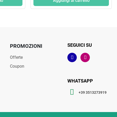
lo
Aggiungi al carrello
SEGUICI SU
PROMOZIONI
Offerte
Coupon
WHATSAPP
+39 3513273919