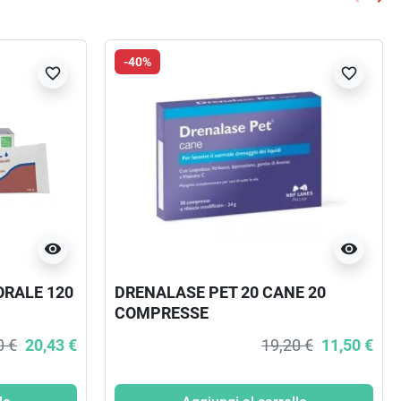
Preced
Suc
-40%
favorite_border
favorite_border
visibility
visibility
ORALE 120
DRENALASE PET 20 CANE 20
COMPRESSE
0 €
20,43 €
19,20 €
11,50 €