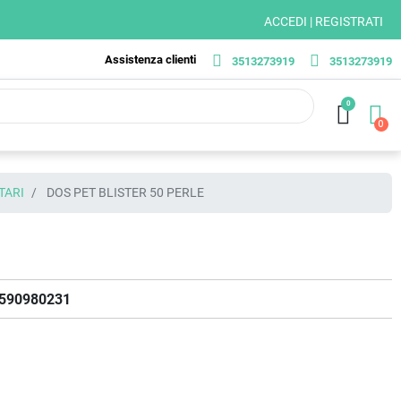
ACCEDI | REGISTRATI
Assistenza clienti
3513273919
3513273919
0
TARI
DOS PET BLISTER 50 PERLE
590980231