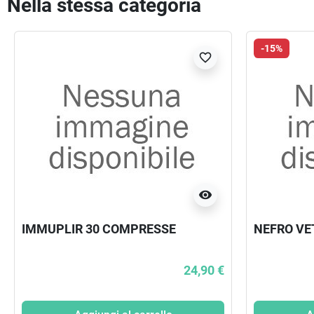
Nella stessa categoria
-15%
favorite_border
visibility
IMMUPLIR 30 COMPRESSE
NEFRO VE
24,90 €