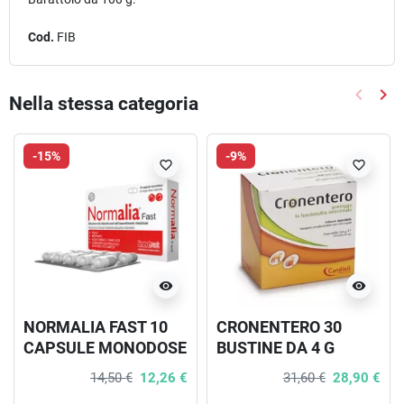
Cod.
FIB
keyboard_arrow_left
keyboard_arrow_right
Nella stessa categoria
Precede
Suc
-15%
-9%
favorite_border
favorite_border
visibility
visibility
NORMALIA FAST 10
CRONENTERO 30
CAPSULE MONODOSE
BUSTINE DA 4 G
14,50 €
12,26 €
31,60 €
28,90 €