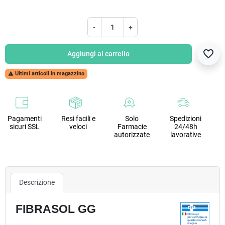
-
+
favorite_border
Aggiungi al carrello
Ultimi articoli in magazzino

Pagamenti
Resi facili e
Solo
Spedizioni
sicuri SSL
veloci
Farmacie
24/48h
autorizzate
lavorative
Descrizione
FIBRASOL GG