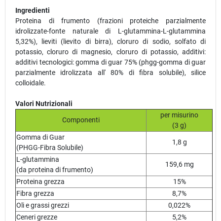
Ingredienti
Proteina di frumento (frazioni proteiche parzialmente
idrolizzate-fonte naturale di L-glutammina-L-glutammina
5,32%), lieviti (lievito di birra), cloruro di sodio, solfato di
potassio, cloruro di magnesio, cloruro di potassio, additivi:
additivi tecnologici: gomma di guar 75% (phgg-gomma di guar
parzialmente idrolizzata all' 80% di fibra solubile), silice
colloidale.
Valori Nutrizionali
per misurino
Componenti
(3 g)
Gomma di Guar
1,8 g
(PHGG-Fibra Solubile)
L-glutammina
159,6 mg
(da proteina di frumento)
Proteina grezza
15%
Fibra grezza
8,7%
Oli e grassi grezzi
0,022%
Ceneri grezze
5,2%