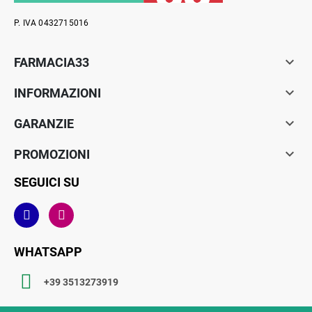
P. IVA 0432715016

FARMACIA33

INFORMAZIONI

GARANZIE

PROMOZIONI
SEGUICI SU
WHATSAPP
+39 3513273919