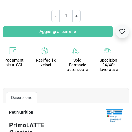
-
+
favorite_border
Aggiungi al carrello
Pagamenti
Resi facili e
Solo
Spedizioni
sicuri SSL
veloci
Farmacie
24/48h
autorizzate
lavorative
Descrizione
Pet Nutrition
PrimoLATTE