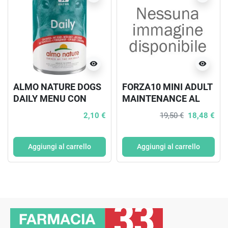
visibility
visibility
ALMO NATURE DOGS
FORZA10 MINI ADULT
DAILY MENU CON
MAINTENANCE AL
MANZO 400G
PESCE PER CANE
2,10 €
19,50 €
18,48 €
Aggiungi al carrello
Aggiungi al carrello