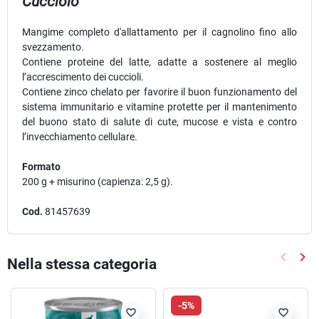
Cucciolo
Mangime completo d'allattamento per il cagnolino fino allo
svezzamento.
Contiene proteine del latte, adatte a sostenere al meglio
l’accrescimento dei cuccioli.
Contiene zinco chelato per favorire il buon funzionamento del
sistema immunitario e vitamine protette per il mantenimento
del buono stato di salute di cute, mucose e vista e contro
l’invecchiamento cellulare.
Formato
200 g + misurino (capienza: 2,5 g).
Cod.
81457639
keyboard_arrow_left
keyboard_arrow_right
Nella stessa categoria
Precede
Suc
-5%
favorite_border
favorite_border