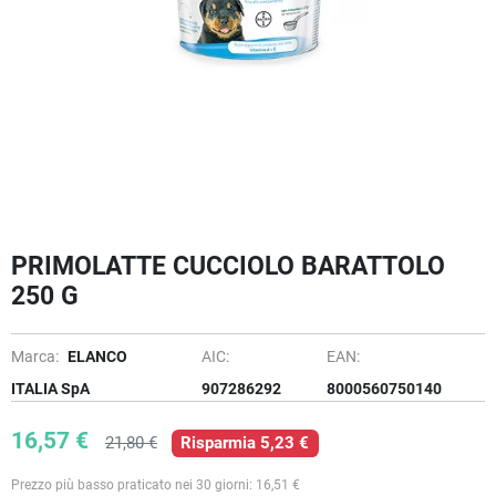
PRIMOLATTE CUCCIOLO BARATTOLO
250 G
Marca:
ELANCO
AIC:
EAN:
ITALIA SpA
907286292
8000560750140
16,57 €
21,80 €
Risparmia 5,23 €
Prezzo più basso praticato nei 30 giorni: 16,51 €