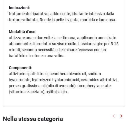
Indicazioni:
trattamento riparativo, addolcente, idratante intensivo dalla
texture vellutata. Rende la pelle levigata, morbida e luminosa.
Modalità d'uso:
utilizzare una o due volte la settimana, applicando uno strato
abbondante di prodotto su viso e collo. Lasciare agire per 5-15
minuti, secondo necessità ed eliminare l'eccesso con un
batuffolo di cotone o una velina.
Componenti:
attivi principali di linea, oenothera biennis oil, sodium
hyaluronate, hydrolyzed hyaluronic acid, ceramides altri attivi,
persea gratissima oil (olio di avocado), tocopheryl acetate
(vitamina e acetato), xylitol, algin.
keyboard_arrow_left
keyboard_arrow_right
Nella stessa categoria
Precede
Suc