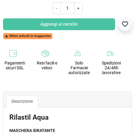
-
+
favorite_border
Aggiungi al carrello
Ultimi articoli in magazzino

Pagamenti
Resi facili e
Solo
Spedizioni
sicuri SSL
veloci
Farmacie
24/48h
autorizzate
lavorative
Descrizione
Rilastil Aqua
MASCHERA IDRATANTE