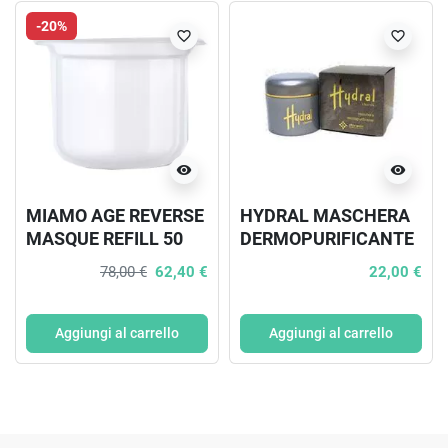
-20%
favorite_border
favorite_border
visibility
visibility
MIAMO AGE REVERSE
HYDRAL MASCHERA
MASQUE REFILL 50
DERMOPURIFICANTE
ML
50 ML
78,00 €
62,40 €
22,00 €
Aggiungi al carrello
Aggiungi al carrello