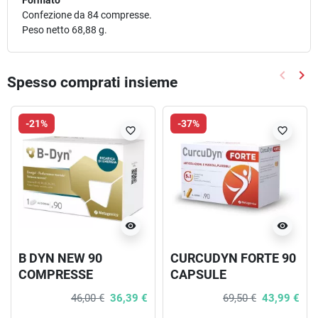
Formato
Confezione da 84 compresse.
Peso netto 68,88 g.
keyboard_arrow_left
keyboard_arrow_right
Spesso comprati insieme
Precede
Suc
-21%
-37%
favorite_border
favorite_border
visibility
visibility
B DYN NEW 90
CURCUDYN FORTE 90
COMPRESSE
CAPSULE
46,00 €
36,39 €
69,50 €
43,99 €