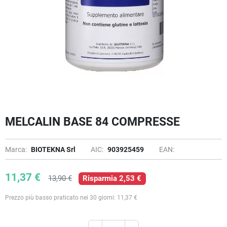
MELCALIN BASE 84 COMPRESSE
Marca:
BIOTEKNA Srl
AIC:
903925459
EAN:
11,37 €
13,90 €
Risparmia 2,53 €
Prezzo più basso praticato nei 30 giorni: 11,37 €