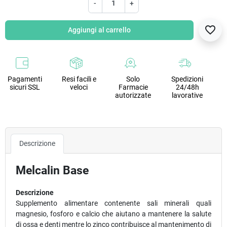
-
+
favorite_border
Aggiungi al carrello
Pagamenti
Resi facili e
Solo
Spedizioni
sicuri SSL
veloci
Farmacie
24/48h
autorizzate
lavorative
Descrizione
Melcalin Base
Descrizione
Supplemento alimentare contenente sali minerali quali
magnesio, fosforo e calcio che aiutano a mantenere la salute
di ossa e denti mentre lo zinco contribuisce al mantenimento di