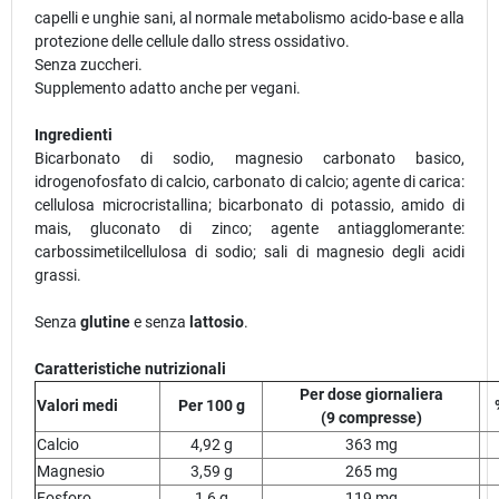
capelli e unghie sani, al normale metabolismo acido-base e alla
protezione delle cellule dallo stress ossidativo.
Senza zuccheri.
Supplemento adatto anche per vegani.
Ingredienti
Bicarbonato di sodio, magnesio carbonato basico,
idrogenofosfato di calcio, carbonato di calcio; agente di carica:
cellulosa microcristallina; bicarbonato di potassio, amido di
mais, gluconato di zinco; agente antiagglomerante:
carbossimetilcellulosa di sodio; sali di magnesio degli acidi
grassi.
Senza
glutine
e senza
lattosio
.
Caratteristiche nutrizionali
Per dose giornaliera
Valori medi
Per 100 g
(9 compresse)
Calcio
4,92 g
363 mg
Magnesio
3,59 g
265 mg
Fosforo
1,6 g
119 mg