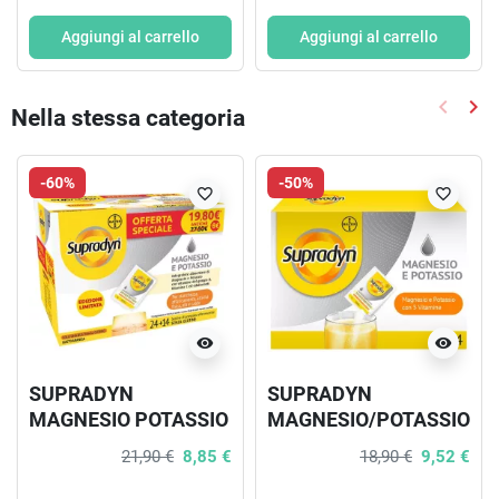
Aggiungi al carrello
Aggiungi al carrello
keyboard_arrow_left
keyboard_arrow_right
Nella stessa categoria
Precede
Suc
-60%
-50%
favorite_border
favorite_border
visibility
visibility
SUPRADYN
SUPRADYN
MAGNESIO POTASSIO
MAGNESIO/POTASSIO
LIMITED EDITION 14 +
24 BUSTINE
21,90 €
8,85 €
18,90 €
9,52 €
24 BUSTINE