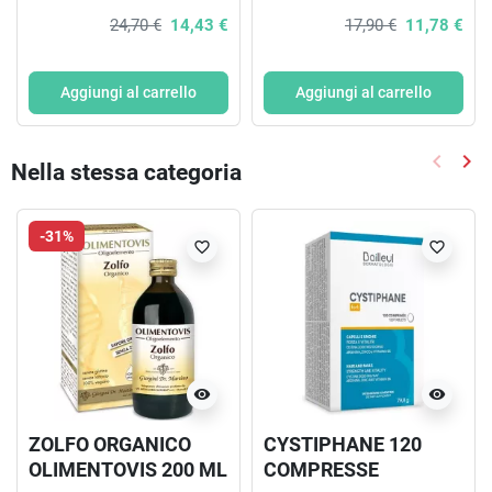
ML
VITAMINE SENZA
24,70 €
14,43 €
17,90 €
11,78 €
ZUCCHERO 10 FIALE
Aggiungi al carrello
Aggiungi al carrello
keyboard_arrow_left
keyboard_arrow_right
Nella stessa categoria
Precede
Suc
-31%
favorite_border
favorite_border
visibility
visibility
ZOLFO ORGANICO
CYSTIPHANE 120
OLIMENTOVIS 200 ML
COMPRESSE