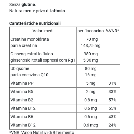
Senza
glutine
.
Naturalmente privo di
lattosio
.
Caratteristiche nutrizionali
Valori medi
per flaconcino
%VNR*
Creatina monoidrata
170 mg
pari a creatina
148,75 mg
Ginseng estratto fluido
380 mg
ginsenosidi totali espressi com Rg1
5,36 mg
Ubiqsome
80 mg
pari a coenzima Q10
16 mg
Vitamina PP
5 mg
31%
Vitamina B5
2 mg
33%
Vitamina B2
0,8 mg
57%
Vitamina B12
0,6 mg
55%
Vitamina B6
0,6 mg
43%
Vitamina B12
0,6 mcg
24%
*VNR: Valori Nutritivi di Riferimento