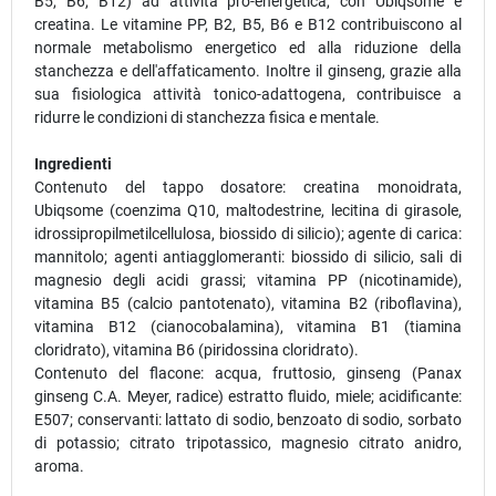
B5, B6, B12) ad attività pro-energetica, con Ubiqsome e
creatina. Le vitamine PP, B2, B5, B6 e B12 contribuiscono al
normale metabolismo energetico ed alla riduzione della
stanchezza e dell'affaticamento. Inoltre il ginseng, grazie alla
sua fisiologica attività tonico-adattogena, contribuisce a
ridurre le condizioni di stanchezza fisica e mentale.
Ingredienti
Contenuto del tappo dosatore: creatina monoidrata,
Ubiqsome (coenzima Q10, maltodestrine, lecitina di girasole,
idrossipropilmetilcellulosa, biossido di silicio); agente di carica:
mannitolo; agenti antiagglomeranti: biossido di silicio, sali di
magnesio degli acidi grassi; vitamina PP (nicotinamide),
vitamina B5 (calcio pantotenato), vitamina B2 (riboflavina),
vitamina B12 (cianocobalamina), vitamina B1 (tiamina
cloridrato), vitamina B6 (piridossina cloridrato).
Contenuto del flacone: acqua, fruttosio, ginseng (Panax
ginseng C.A. Meyer, radice) estratto fluido, miele; acidificante:
E507; conservanti: lattato di sodio, benzoato di sodio, sorbato
di potassio; citrato tripotassico, magnesio citrato anidro,
aroma.