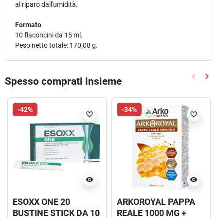
al riparo dall'umidità.
Formato
10 flaconcini da 15 ml.
Peso netto totale: 170,08 g.
keyboard_arrow_left
keyboard_arrow_right
Spesso comprati insieme
Precede
Suc
-42%
-34%
favorite_border
favorite_border
visibility
visibility
ESOXX ONE 20
ARKOROYAL PAPPA
BUSTINE STICK DA 10
REALE 1000 MG +