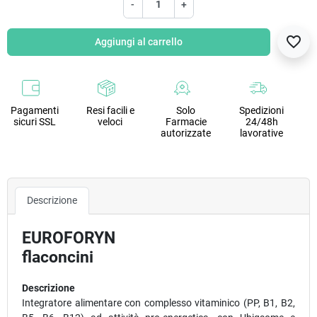
-
+
favorite_border
Aggiungi al carrello
Pagamenti
Resi facili e
Solo
Spedizioni
sicuri SSL
veloci
Farmacie
24/48h
autorizzate
lavorative
Descrizione
EUROFORYN
flaconcini
Descrizione
Integratore alimentare con complesso vitaminico (PP, B1, B2,