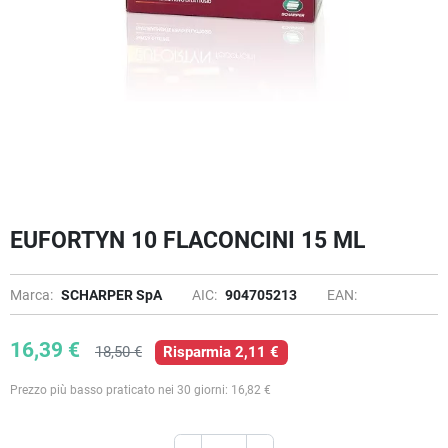
EUFORTYN 10 FLACONCINI 15 ML
Marca:
SCHARPER SpA
AIC:
904705213
EAN:
16,39 €
18,50 €
Risparmia 2,11 €
Prezzo più basso praticato nei 30 giorni: 16,82 €