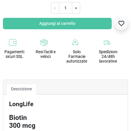
-
+
favorite_border
Aggiungi al carrello
Pagamenti
Resi facili e
Solo
Spedizioni
sicuri SSL
veloci
Farmacie
24/48h
autorizzate
lavorative
Descrizione
LongLife
Biotin
300 mcg