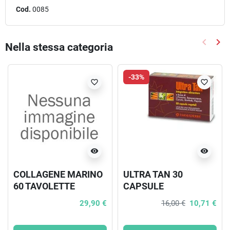
Cod.
0085
keyboard_arrow_left
keyboard_arrow_right
Nella stessa categoria
Precede
Suc
-33%
favorite_border
favorite_border
visibility
visibility
COLLAGENE MARINO
ULTRA TAN 30
60 TAVOLETTE
CAPSULE
29,90 €
16,00 €
10,71 €