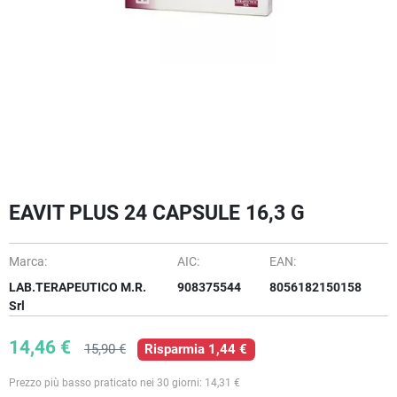
EAVIT PLUS 24 CAPSULE 16,3 G
Marca:
AIC:
EAN:
LAB.TERAPEUTICO M.R.
908375544
8056182150158
Srl
14,46 €
15,90 €
Risparmia 1,44 €
Prezzo più basso praticato nei 30 giorni: 14,31 €