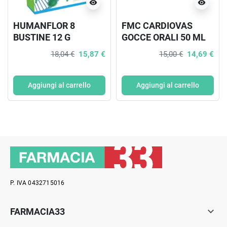
visibility
visibility
HUMANFLOR 8
FMC CARDIOVAS
BUSTINE 12 G
GOCCE ORALI 50 ML
18,04 €
15,87 €
15,00 €
14,69 €
Aggiungi al carrello
Aggiungi al carrello
P. IVA 0432715016

FARMACIA33