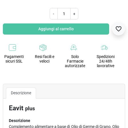
-
+
favorite_border
Aggiungi al carrello
Pagamenti
Resi facili e
Solo
Spedizioni
sicuri SSL
veloci
Farmacie
24/48h
autorizzate
lavorative
Descrizione
Eavit
plus
Descrizione
Complemento alimentare a base di Olio di Germe di Grano, Olio