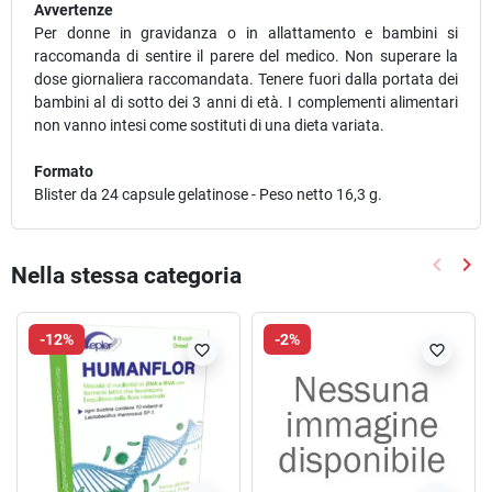
Avvertenze
Per donne in gravidanza o in allattamento e bambini si
raccomanda di sentire il parere del medico. Non superare la
dose giornaliera raccomandata. Tenere fuori dalla portata dei
bambini al di sotto dei 3 anni di età. I complementi alimentari
non vanno intesi come sostituti di una dieta variata.
Formato
Blister da 24 capsule gelatinose - Peso netto 16,3 g.
keyboard_arrow_left
keyboard_arrow_right
Nella stessa categoria
Precede
Suc
-12%
-2%
favorite_border
favorite_border