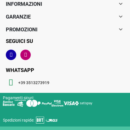

INFORMAZIONI

GARANZIE

PROMOZIONI
SEGUICI SU
WHATSAPP
+39 3513273919
Pagamenti sicuri:
Spedizioni rapide: