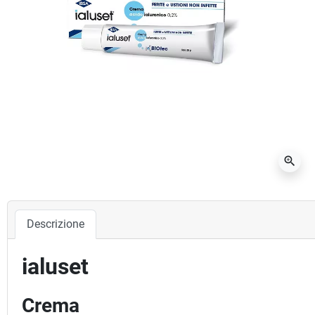
zoom_in
Descrizione
ialuset
Crema