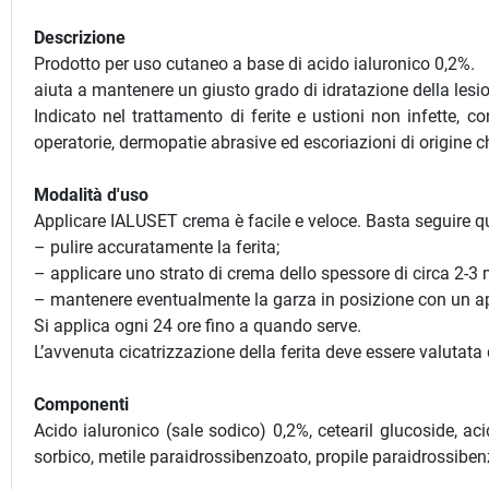
Descrizione
Prodotto per uso cutaneo a base di acido ialuronico 0,2%.
aiuta a mantenere un giusto grado di idratazione della lesione
Indicato nel trattamento di ferite e ustioni non infette, c
operatorie, dermopatie abrasive ed escoriazioni di origine c
Modalità d'uso
Applicare IALUSET crema è facile e veloce. Basta seguire qu
– pulire accuratamente la ferita;
– applicare uno strato di crema dello spessore di circa 2-3 
– mantenere eventualmente la garza in posizione con un a
Si applica ogni 24 ore fino a quando serve.
L’avvenuta cicatrizzazione della ferita deve essere valutat
Componenti
Acido ialuronico (sale sodico) 0,2%, cetearil glucoside, acid
sorbico, metile paraidrossibenzoato, propile paraidrossibenz