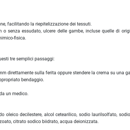
, facilitando la riepitelizzazione dei tessuti.
on o senza essudato, ulcere delle gambe, incluse quelle di origi
himico-fisica.
esti tre semplici passaggi:
mm direttamente sulla ferita oppure stendere la crema su una garza
ppropriato bendaggio.
a da un medico.
o oleico decilestere, alcol cetearilico, sodio laurilsolfato, sodi
oato, citrato sodico biidrato, acqua deionizzata.