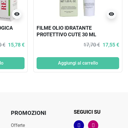
visibility
visibility
OGICA
FILME OLIO IDRATANTE
PROTETTIVO CUTE 30 ML
0 €
15,78 €
17,70 €
17,55 €
lo
Aggiungi al carrello
SEGUICI SU
PROMOZIONI
Offerte