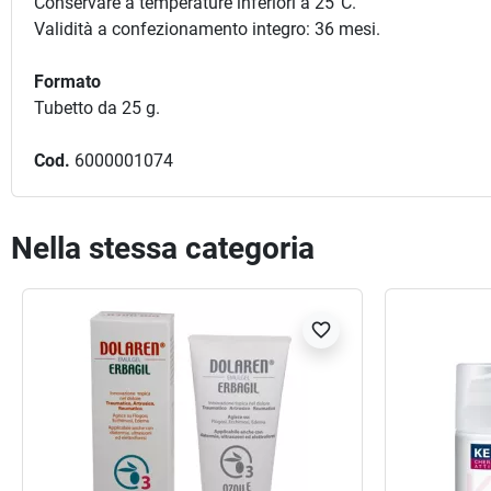
Conservare a temperature inferiori a 25°C.
Validità a confezionamento integro: 36 mesi.
Formato
Tubetto da 25 g.
Cod.
6000001074
Nella stessa categoria
favorite_border