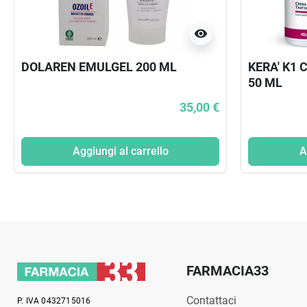
visibility
DOLAREN EMULGEL 200 ML
KERA' K1
50 ML
35,00 €
Aggiungi al carrello
A
FARMACIA33
Contattaci
P. IVA 0432715016