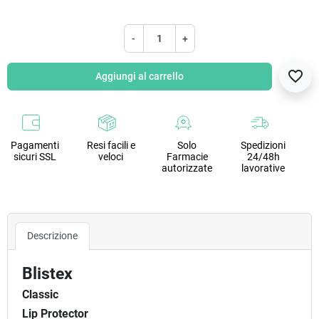
-
+
favorite_border
Aggiungi al carrello
Pagamenti
Resi facili e
Solo
Spedizioni
sicuri SSL
veloci
Farmacie
24/48h
autorizzate
lavorative
Descrizione
Blistex
Classic
Lip Protector