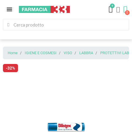
0
menu
Home
IGIENE E COSMESI
VISO
LABBRA
PROTETTIVI LABI
-32%