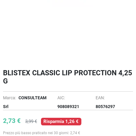
BLISTEX CLASSIC LIP PROTECTION 4,25
G
Marca:
CONSULTEAM
AIC:
EAN:
Srl
908089321
80576297
2,73 €
3,99 €
Risparmia 1,26 €
Prezzo più basso praticato nei 30 giorni: 2,74 €