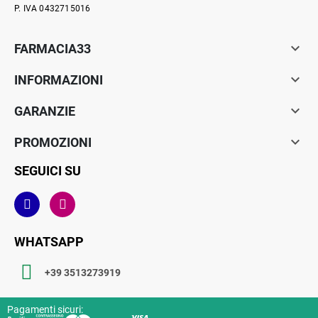
P. IVA 0432715016

FARMACIA33

INFORMAZIONI

GARANZIE

PROMOZIONI
SEGUICI SU
WHATSAPP
+39 3513273919
Pagamenti sicuri: