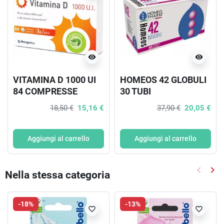
visibility
visibility
VITAMINA D 1000 UI
HOMEOS 42 GLOBULI
84 COMPRESSE
30 TUBI
MASTICABILI
18,50 €
15,16 €
37,90 €
20,05 €
Aggiungi al carrello
Aggiungi al carrello
keyboard_arrow_left
keyboard_arrow_right
Nella stessa categoria
Precede
Suc
-18%
-13%
favorite_border
favorite_border