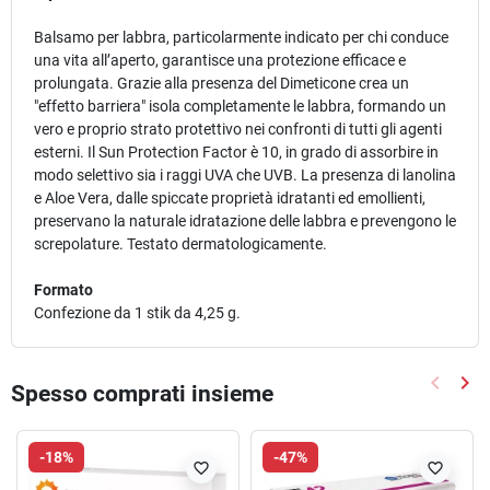
Balsamo per labbra, particolarmente indicato per chi conduce
una vita all’aperto, garantisce una protezione efficace e
prolungata. Grazie alla presenza del Dimeticone crea un
"effetto barriera" isola completamente le labbra, formando un
vero e proprio strato protettivo nei confronti di tutti gli agenti
esterni. Il Sun Protection Factor è 10, in grado di assorbire in
modo selettivo sia i raggi UVA che UVB. La presenza di lanolina
e Aloe Vera, dalle spiccate proprietà idratanti ed emollienti,
preservano la naturale idratazione delle labbra e prevengono le
screpolature. Testato dermatologicamente.
Formato
Confezione da 1 stik da 4,25 g.
keyboard_arrow_left
keyboard_arrow_right
Spesso comprati insieme
Precede
Suc
-18%
-47%
favorite_border
favorite_border