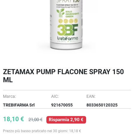
ZETAMAX PUMP FLACONE SPRAY 150
ML
Marca:
AIC:
EAN:
TREBIFARMA Srl
921670055
8033650120325
18,10 €
21,00 €
Risparmia 2,90 €
Prezzo più basso praticato nei 30 giorni: 18,18 €