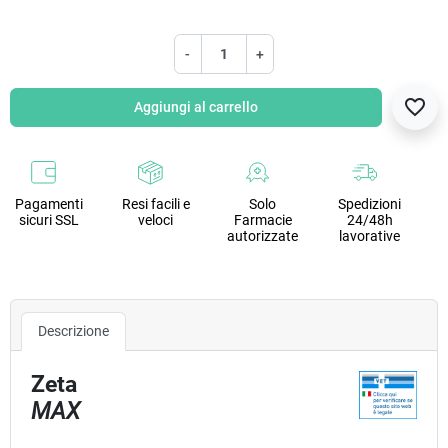
-
+
favorite_border
Aggiungi al carrello
Pagamenti
Resi facili e
Solo
Spedizioni
sicuri SSL
veloci
Farmacie
24/48h
autorizzate
lavorative
Descrizione
Zeta
MAX