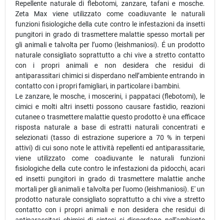
Repellente naturale di flebotomi, zanzare, tafani e mosche.
Zeta Max viene utilizzato come coadiuvante le naturali
funzioni fisiologiche della cute contro le infestazioni da insetti
pungitori in grado di trasmettere malattie spesso mortali per
gli animali e talvolta per l’uomo (leishmaniosi). É un prodotto
naturale consigliato soprattutto a chi vive a stretto contatto
con i propri animali e non desidera che residui di
antiparassitari chimici si disperdano nell’ambiente entrando in
contatto con i propri famigliari, in particolare i bambini.
Le zanzare, le mosche, i moscerini, i pappataci (flebotomi), le
cimici e molti altri insetti possono causare fastidio, reazioni
cutanee o trasmettere malattie questo prodotto è una efficace
risposta naturale a base di estratti naturali concentrati e
selezionati (tasso di estrazione superiore a 70 % in terpeni
attivi) di cui sono note le attività repellenti ed antiparassitarie,
viene utilizzato come coadiuvante le naturali funzioni
fisiologiche della cute contro le infestazioni da pidocchi, acari
ed insetti pungitori in grado di trasmettere malattie anche
mortali per gli animali e talvolta per l'uomo (leishmaniosi). E' un
prodotto naturale consigliato soprattutto a chi vive a stretto
contatto con i propri animali e non desidera che residui di