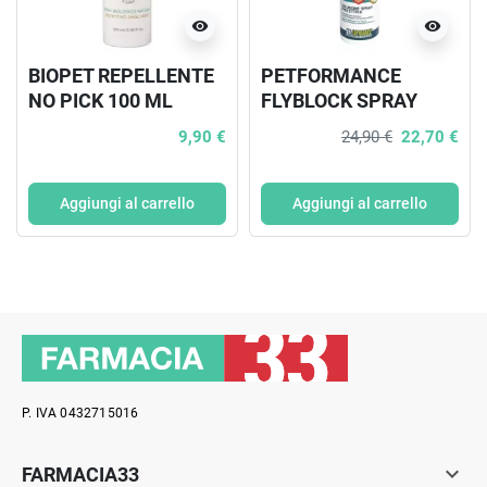
visibility
visibility
BIOPET REPELLENTE
PETFORMANCE
NO PICK 100 ML
FLYBLOCK SPRAY
CANE 150 ML
9,90 €
24,90 €
22,70 €
Aggiungi al carrello
Aggiungi al carrello
P. IVA 0432715016

FARMACIA33