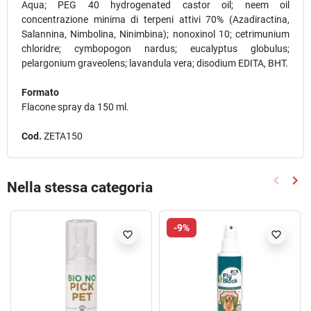
Aqua; PEG 40 hydrogenated castor oil; neem oil
concentrazione minima di terpeni attivi 70% (Azadiractina,
Salannina, Nimbolina, Ninimbina); nonoxinol 10; cetrimunium
chloridre; cymbopogon nardus; eucalyptus globulus;
pelargonium graveolens; lavandula vera; disodium EDITA, BHT.
Formato
Flacone spray da 150 ml.
Cod.
ZETA150
keyboard_arrow_left
keyboard_arrow_right
Nella stessa categoria
Precede
Suc
-9%
favorite_border
favorite_border