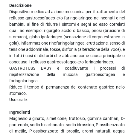
Descrizione
Dispositivo medico ad azione meccanica per il trattamento del
reflusso gastroesofageo e/o faringolaringeo nei neonati e nei
bambini, al fine di ridurre i sintomi e segni ad esso correlati
quali ad esempio: rigurgito acido o basico, pirosi (bruciore di
stomaco), globo ipofaringeo (sensazione di corpo estraneo in
gola), infiammazione rinofaringolaringea, eruttazione, senso di
tensione addominale, tosse, disfonia (alterazione della voce), e
in tutti i casi di disturbi che abbiano come causa principale o
concausa il reflusso gastroesofageo e/o faringolaringeo.
GASTROTUSS BABY è coadiuvante i processi di
riepitelizzazione della mucosa gastroesofagea e
faringolaringea.
Riduce il tempo di permanenza del contenuto gastrico nello
stomaco.
Uso orale.
Ingredienti
Magnesio alginato, simeticone, fruttosio, gomma xanthan, D-
pantenolo, sodio bicarbonato, sodio idrossido, P-ossibenzoato
di metile, P-ossibenzoato di propile, aromi naturali, acqua