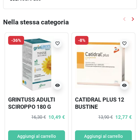
keyboard_arrow_left
keyboard_arrow_right
Nella stessa categoria
Precede
Suc
-36%
-8%
favorite_border
favorite_border
visibility
visibility
GRINTUSS ADULTI
CATIDRAL PLUS 12
SCIROPPO 180 G
BUSTINE
16,30 €
10,49 €
13,90 €
12,77 €
Aggiungi al carrello
Aggiungi al carrello