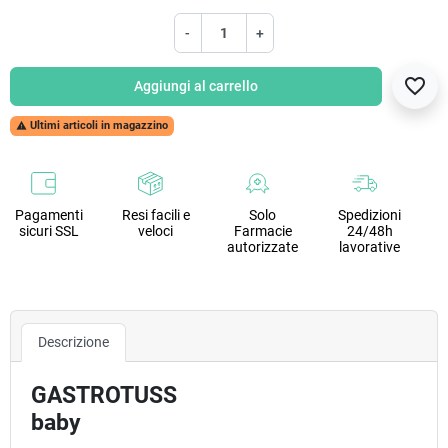
-
+
favorite_border
Aggiungi al carrello
Ultimi articoli in magazzino

Pagamenti
Resi facili e
Solo
Spedizioni
sicuri SSL
veloci
Farmacie
24/48h
autorizzate
lavorative
Descrizione
GASTROTUSS
baby