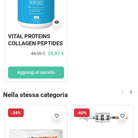
visibility
VITAL PROTEINS
COLLAGEN PEPTIDES
567 G
44,90 €
25,97 €
Aggiungi al carrello
keyboard_arrow_left
keyboard_arrow_right
Nella stessa categoria
Precede
Suc
-34%
-60%
favorite_border
favorite_border