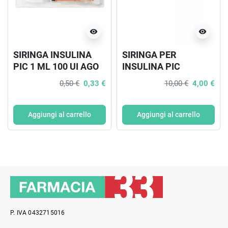
visibility
visibility
SIRINGA INSULINA
SIRINGA PER
PIC 1 ML 100 UI AGO
INSULINA PIC
GAUGE 27 X 0,5 13
INSUMED 1 ML 100 UI
0,50 €
0,33 €
10,00 €
4,00 €
MM
AGO GAUGE 30
LUNGHEZZA 8 MM
SENZA SPAZIO
Aggiungi al carrello
Aggiungi al carrello
MORTO 3 SACCHETTI
DA 10 PEZZI
P. IVA 0432715016