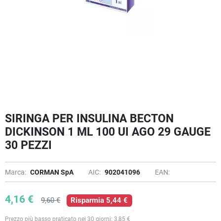
SIRINGA PER INSULINA BECTON
DICKINSON 1 ML 100 UI AGO 29 GAUGE
30 PEZZI
Marca:
CORMAN SpA
AIC:
902041096
EAN:
4,16 €
9,60 €
Risparmia 5,44 €
Prezzo più basso praticato nei 30 giorni: 3,85 €