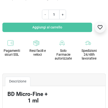
-
+
favorite_border
Aggiungi al carrello
Pagamenti
Resi facili e
Solo
Spedizioni
sicuri SSL
veloci
Farmacie
24/48h
autorizzate
lavorative
Descrizione
BD Micro-Fine +
1 ml