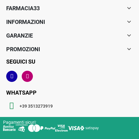

FARMACIA33

INFORMAZIONI

GARANZIE

PROMOZIONI
SEGUICI SU
WHATSAPP
+39 3513273919
Pagamenti sicuri: