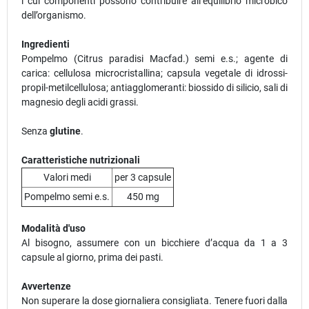
i cui componenti possono contribuire all’equilibrio microbico
dell’organismo.
Ingredienti
Pompelmo (Citrus paradisi Macfad.) semi e.s.; agente di
carica: cellulosa microcristallina; capsula vegetale di idrossi-
propil-metilcellulosa; antiagglomeranti: biossido di silicio, sali di
magnesio degli acidi grassi.
Senza
glutine
.
Caratteristiche nutrizionali
Valori medi
per 3 capsule
Pompelmo semi e.s.
450 mg
Modalità d'uso
Al bisogno, assumere con un bicchiere d’acqua da 1 a 3
capsule al giorno, prima dei pasti.
Avvertenze
Non superare la dose giornaliera consigliata. Tenere fuori dalla