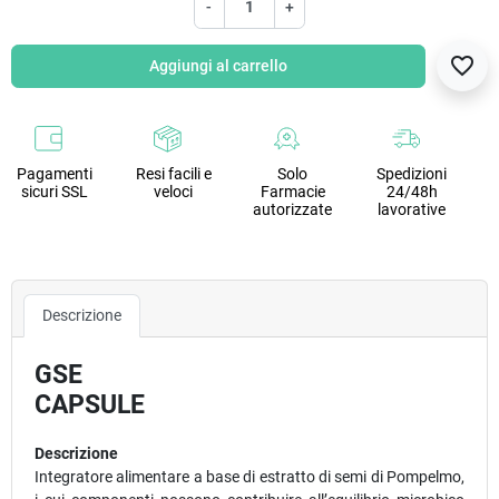
-
+
favorite_border
Aggiungi al carrello
Pagamenti
Resi facili e
Solo
Spedizioni
sicuri SSL
veloci
Farmacie
24/48h
autorizzate
lavorative
Descrizione
GSE
CAPSULE
Descrizione
Integratore alimentare a base di estratto di semi di Pompelmo,