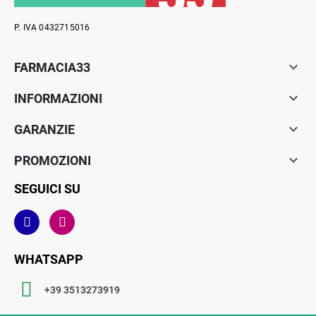
P. IVA 0432715016

FARMACIA33

INFORMAZIONI

GARANZIE

PROMOZIONI
SEGUICI SU
WHATSAPP
+39 3513273919