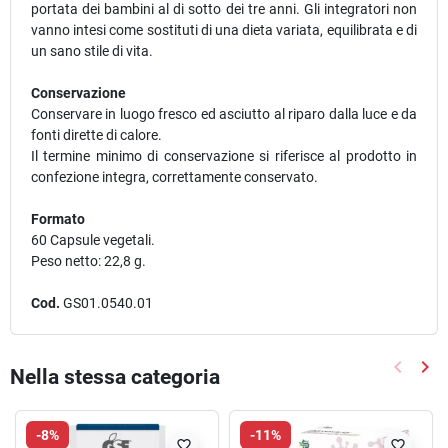
portata dei bambini al di sotto dei tre anni. Gli integratori non
vanno intesi come sostituti di una dieta variata, equilibrata e di
un sano stile di vita.
Conservazione
Conservare in luogo fresco ed asciutto al riparo dalla luce e da
fonti dirette di calore.
Il termine minimo di conservazione si riferisce al prodotto in
confezione integra, correttamente conservato.
Formato
60 Capsule vegetali.
Peso netto: 22,8 g.
Cod.
GS01.0540.01
keyboard_arrow_left
keyboard_arrow_right
Nella stessa categoria
Precede
Suc
-8%
-11%
favorite_border
favorite_border