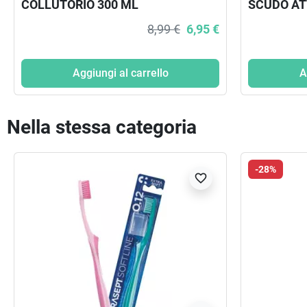
COLLUTORIO 300 ML
SCUDO AT
8,99 €
6,95 €
Aggiungi al carrello
A
Nella stessa categoria
-28%
favorite_border