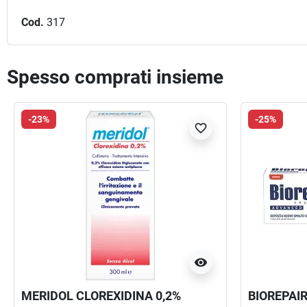
Cod.
317
Spesso comprati insieme
-23%
-25%
favorite_border
visibility
MERIDOL CLOREXIDINA 0,2%
BIOREPAI