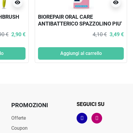
visibility
visibility
THBRUSH
BIOREPAIR ORAL CARE
ANTIBATTERICO SPAZZOLINO PIU'
COMFORT PROTEZIONE GENGIVE
90 €
2,90 €
4,10 €
3,49 €
SETOLE SUPER SOFT
lo
Aggiungi al carrello
SEGUICI SU
PROMOZIONI
Offerte
Coupon