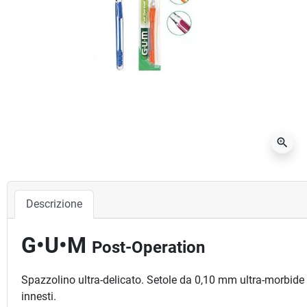
zoom_in
Descrizione
G•U•M
Post-Operation
Spazzolino ultra-delicato. Setole da 0,10 mm ultra-morbide ide
innesti.