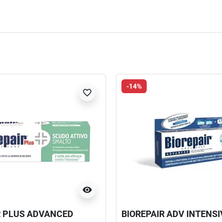
-14%
favorite_border
visibility
R PLUS ADVANCED
BIOREPAIR ADV INTENS