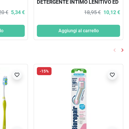
DETERGENTE INTIMO LENITIVO ED
EMOLLIENTE 500 ML
20 €
5,34 €
18,95 €
10,12 €
lo
Aggiungi al carrello
keyboard_arrow_left
keyboard_arrow_right
Preced
Suc
-15%
favorite_border
favorite_border