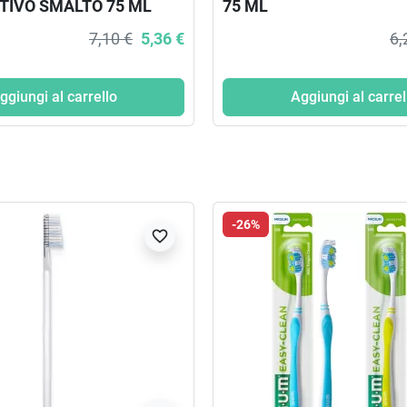
TIVO SMALTO 75 ML
75 ML
7,10 €
5,36 €
6,
ggiungi al carrello
Aggiungi al carrel
-26%
favorite_border