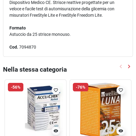
Dispositivo Medico CE. Strisce reattive progettate per un
veloce e facile test di automisurazione della glicemia con
misuratori FreeStyle Lite e FreeStyle Freedom Lite.
Formato
Astuccio da 25 strisce monouso.
Cod.
7094870
keyboard_arrow_left
keyboard_arrow_right
Nella stessa categoria
Precede
Suc
-56%
-76%
favorite_border
favorite_border
visibility
visibility