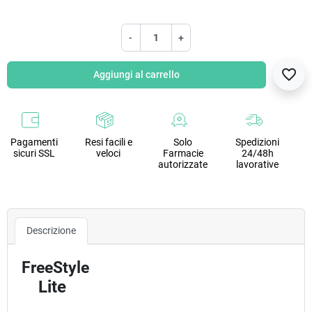
-
+
favorite_border
Aggiungi al carrello
Pagamenti
Resi facili e
Solo
Spedizioni
sicuri SSL
veloci
Farmacie
24/48h
autorizzate
lavorative
Descrizione
FreeStyle
Lite