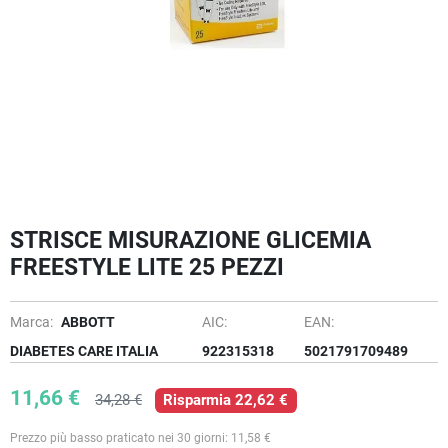
STRISCE MISURAZIONE GLICEMIA
FREESTYLE LITE 25 PEZZI
Marca:
ABBOTT
AIC:
EAN:
DIABETES CARE ITALIA
922315318
5021791709489
11,66 €
34,28 €
Risparmia 22,62 €
Prezzo più basso praticato nei 30 giorni: 11,58 €