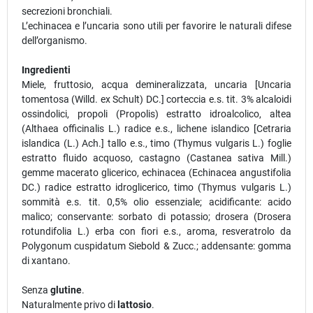
secrezioni bronchiali.
L’echinacea e l’uncaria sono utili per favorire le naturali difese
dell’organismo.
Ingredienti
Miele, fruttosio, acqua demineralizzata, uncaria [Uncaria
tomentosa (Willd. ex Schult) DC.] corteccia e.s. tit. 3% alcaloidi
ossindolici, propoli (Propolis) estratto idroalcolico, altea
(Althaea officinalis L.) radice e.s., lichene islandico [Cetraria
islandica (L.) Ach.] tallo e.s., timo (Thymus vulgaris L.) foglie
estratto fluido acquoso, castagno (Castanea sativa Mill.)
gemme macerato glicerico, echinacea (Echinacea angustifolia
DC.) radice estratto idroglicerico, timo (Thymus vulgaris L.)
sommità e.s. tit. 0,5% olio essenziale; acidificante: acido
malico; conservante: sorbato di potassio; drosera (Drosera
rotundifolia L.) erba con fiori e.s., aroma, resveratrolo da
Polygonum cuspidatum Siebold & Zucc.; addensante: gomma
di xantano.
Senza
glutine
.
Naturalmente privo di
lattosio
.