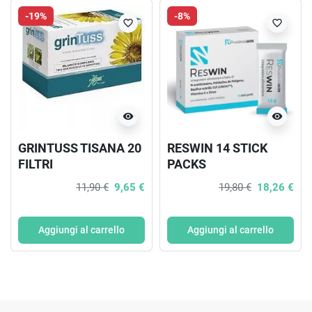
-19%
-8%
favorite_border
favorite_border
visibility
visibility
GRINTUSS TISANA 20
RESWIN 14 STICK
FILTRI
PACKS
11,90 €
9,65 €
19,80 €
18,26 €
Aggiungi al carrello
Aggiungi al carrello