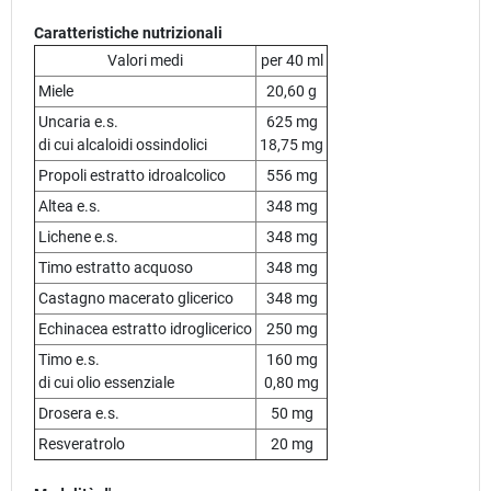
Caratteristiche nutrizionali
Valori medi
per 40 ml
Miele
20,60 g
Uncaria e.s.
625 mg
di cui alcaloidi ossindolici
18,75 mg
Propoli estratto idroalcolico
556 mg
Altea e.s.
348 mg
Lichene e.s.
348 mg
Timo estratto acquoso
348 mg
Castagno macerato glicerico
348 mg
Echinacea estratto idroglicerico
250 mg
Timo e.s.
160 mg
di cui olio essenziale
0,80 mg
Drosera e.s.
50 mg
Resveratrolo
20 mg