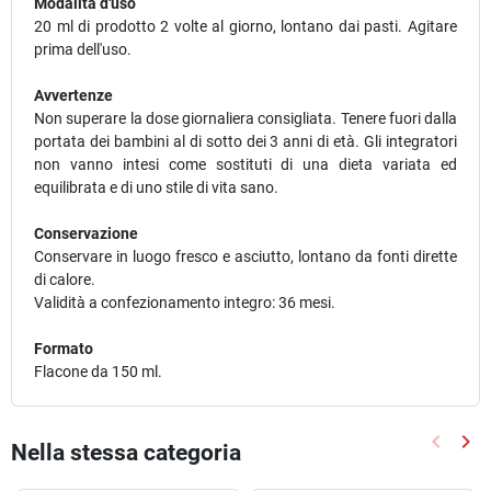
Modalità d'uso
20 ml di prodotto 2 volte al giorno, lontano dai pasti. Agitare
prima dell'uso.
Avvertenze
Non superare la dose giornaliera consigliata. Tenere fuori dalla
portata dei bambini al di sotto dei 3 anni di età. Gli integratori
non vanno intesi come sostituti di una dieta variata ed
equilibrata e di uno stile di vita sano.
Conservazione
Conservare in luogo fresco e asciutto, lontano da fonti dirette
di calore.
Validità a confezionamento integro: 36 mesi.
Formato
Flacone da 150 ml.
keyboard_arrow_left
keyboard_arrow_right
Nella stessa categoria
Precede
Suc