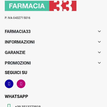
P. IVA 0432715016

FARMACIA33

INFORMAZIONI

GARANZIE

PROMOZIONI
SEGUICI SU
WHATSAPP
+39 3513273919