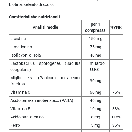
biotina, selenito di sodio.
Caratteristiche nutrizionali
per 1
Analisi media
%VNR
compressa
L-cistina
150 mg
L-metionina
75 mg
Isoflavoni di soia
40 mg
Lactobacillus sporogenes (Bacillus
1 miliardo
coagulans)
U.F.C.
Miglio e.s. (Panicum miliaceum,
30 mg
fructus)
Vitamina C
60 mg
75%
Acido para-aminobenzoico (PABA)
40 mg
Vitamina E
10 mg
83%
Acido pantotenico
8 mg
116%
Ferro
5 mg
36%