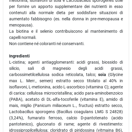
metionina, isoflavoni di soia e Lactobacillus sporogenes utile
per fornire un apporto supplementare dei nutrienti in esso
contenuti alla normale dieta per soddisfare situazioni di
aumentato fabbisogno (es. nella donna in pre-menopausa e
menopausa).
La biotina e il selenio contribuiscono al mantenimento di
capelli normali.
Non contiene né coloranti né conservanti.
Ingredienti
L-cistina; agenti antiagglomeranti: acidi grassi, biossido di
silicio, sali di magnesio degli acidi grassi,
carbossimetilcellulosa sodica reticolata, talco;
soia
(Glycine
max L. Merr., semen) estratto secco titolato al 40% in
isoflavoni, L-metionina, acido L-ascorbico (vitamina C); agente
di carica: cellulosa microcristallina; acido para-aminobenzoico
(PABA), acetato di DL-alfa-tocoferile (vitamina E), amido di
mais, miglio (Panicum miliaceum L., fructus) estratto secco,
Lactobacillus sporogens (Bacillus coagulans LMG S 24828)
(3,24%), fumarato ferroso, calcio D-pantotenato (acido
pantotenico), gluconato di rame; agente di rivestimento:
idrossipropilcellulosa; cloridrato di piridossina (vitmaina B6),