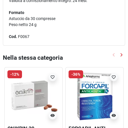
Validità a confezionamento integro: 24 mesi.
Formato
Astuccio da 30 compresse
Peso netto 24 g
Cod.
F0067
keyboard_arrow_left
keyboard_arrow_right
Nella stessa categoria
Precede
Suc
-12%
-36%
favorite_border
favorite_border
visibility
visibility