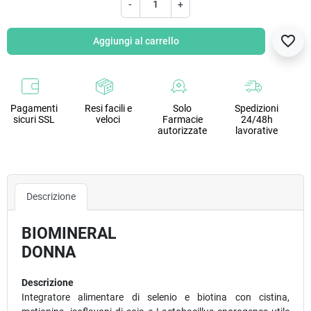
-
+
favorite_border
Aggiungi al carrello
Pagamenti
Resi facili e
Solo
Spedizioni
sicuri SSL
veloci
Farmacie
24/48h
autorizzate
lavorative
Descrizione
BIOMINERAL
DONNA
Descrizione
Integratore alimentare di selenio e biotina con cistina,