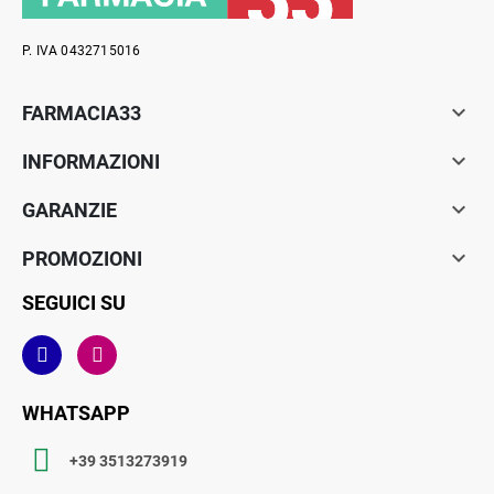
P. IVA 0432715016

FARMACIA33

INFORMAZIONI

GARANZIE

PROMOZIONI
SEGUICI SU
WHATSAPP
+39 3513273919