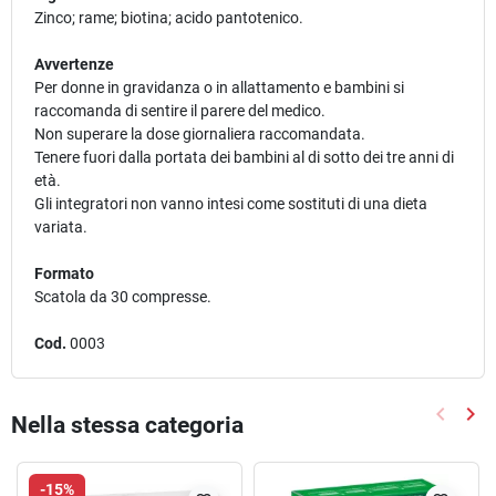
Zinco; rame; biotina; acido pantotenico.
Avvertenze
Per donne in gravidanza o in allattamento e bambini si
raccomanda di sentire il parere del medico.
Non superare la dose giornaliera raccomandata.
Tenere fuori dalla portata dei bambini al di sotto dei tre anni di
età.
Gli integratori non vanno intesi come sostituti di una dieta
variata.
Formato
Scatola da 30 compresse.
Cod.
0003
keyboard_arrow_left
keyboard_arrow_right
Nella stessa categoria
Precede
Suc
-15%