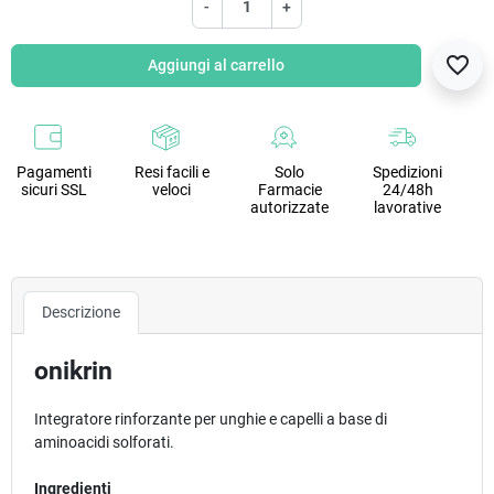
-
+
favorite_border
Aggiungi al carrello
Pagamenti
Resi facili e
Solo
Spedizioni
sicuri SSL
veloci
Farmacie
24/48h
autorizzate
lavorative
Descrizione
onikrin
Integratore rinforzante per unghie e capelli a base di
aminoacidi solforati.
Ingredienti