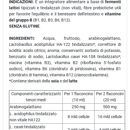
INDICAZIONI:
È un integratore alimentare a base di
fermenti
lattici
tipizzati e tindalizzati (non vitali), fibre prebiotiche utili
per favorire l'equilibrio e il benessere dell'intestino e
vitamine
del gruppo B
(B1, B2, B3, B6, B12).
SENZA GLUTINE
.
INGREDIENTI:
Acqua, fruttosio, arabinogalattano,
Lactobacillus acidophilus
HA-122 tindalizzato*; correttore di
acidità: acido citrico; aroma; conservanti: sorbato di potassio,
benzoato di sodio;
Lactobacillus casei
HA-108 tindalizzato*;
niacina (vitamina B3), vitamina B2 (riboflavina 5'-fosfato
sodico), vitamina B6 (cloridrato di piridossina), vitamina B1
(cloridrato di tiamina), vitamina B12 (cianocobalamina).
*Contiene derivati della
soia
e del
latte
.
Componenti caratterizzanti
Per 1 flaconcino
Per 2 flaconcini
tenori medi
(10 ml)
(20 ml)
Arabinogalattano
250 mg
500 mg
L. acidophilus tindalizzato
8 mld cellule
16 mld cellule
non vitale HA122
L. casei tindalizzato
2 mld cellule
4 mld cellule