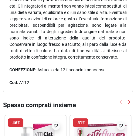
età. Gli integratori alimentari non vanno intesi come sostituti di
una dieta variata, equilibrata e di un sano stile di vita. Eventuali
leggere variazioni di colore e gusto e l’eventuale formazione di
precipitati, sospendibili per agitazione, sono legate alla
normale variabilità degli ingredienti di origine naturale e non
sono indice di alterazione della qualità del prodotto.
Conservare in luogo fresco e asciutto, al riparo dalla luce e da
fonti dirette di calore. La data di fine validità si riferisce al
prodotto in confezione integra, correttamente conservato.
CONFEZIONE:
Astuccio da 12 flaconcini monodose.
Cod.
A112
keyboard_arrow_left
keyboard_arrow_right
Spesso comprati insieme
Precede
Suc
-46%
-51%
favorite_border
favorite_border