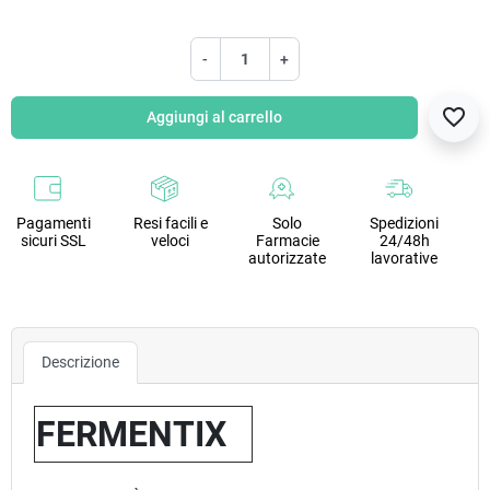
-
+
favorite_border
Aggiungi al carrello
Pagamenti
Resi facili e
Solo
Spedizioni
sicuri SSL
veloci
Farmacie
24/48h
autorizzate
lavorative
Descrizione
FERMENTIX