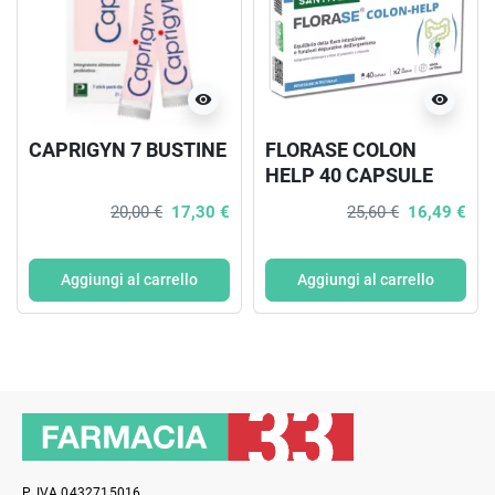
visibility
visibility
CAPRIGYN 7 BUSTINE
FLORASE COLON
HELP 40 CAPSULE
20,00 €
17,30 €
25,60 €
16,49 €
Aggiungi al carrello
Aggiungi al carrello
P. IVA 0432715016