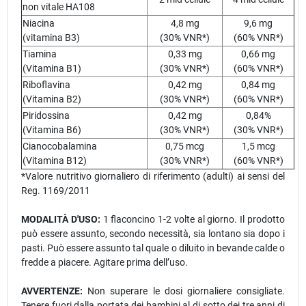
non vitale HA108
Niacina
4,8 mg
9,6 mg
(vitamina B3)
(30% VNR*)
(60% VNR*)
Tiamina
0,33 mg
0,66 mg
(Vitamina B1)
(30% VNR*)
(60% VNR*)
Riboflavina
0,42 mg
0,84 mg
(Vitamina B2)
(30% VNR*)
(60% VNR*)
Piridossina
0,42 mg
0,84%
(Vitamina B6)
(30% VNR*)
(30% VNR*)
Cianocobalamina
0,75 mcg
1,5 mcg
(Vitamina B12)
(30% VNR*)
(60% VNR*)
*Valore nutritivo giornaliero di riferimento (adulti) ai sensi del
Reg. 1169/2011
MODALITÀ D'USO:
1 flaconcino 1-2 volte al giorno. Il prodotto
può essere assunto, secondo necessità, sia lontano sia dopo i
pasti. Può essere assunto tal quale o diluito in bevande calde o
fredde a piacere. Agitare prima dell’uso.
AVVERTENZE:
Non superare le dosi giornaliere consigliate.
Tenere fuori dalla portata dei bambini al di sotto dei tre anni di