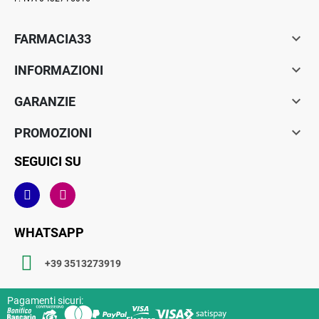

FARMACIA33

INFORMAZIONI

GARANZIE

PROMOZIONI
SEGUICI SU
WHATSAPP
+39 3513273919
Pagamenti sicuri: