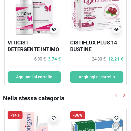
visibility
visibility
VITICIST
CISTIFLUX PLUS 14
DETERGENTE INTIMO
BUSTINE
LENITIVO 250 ML
6,90 €
3,74 €
24,80 €
12,21 €
Aggiungi al carrello
Aggiungi al carrello
keyboard_arrow_left
keyboard_arrow_right
Nella stessa categoria
Precede
Suc
-14%
-36%
favorite_border
favorite_border