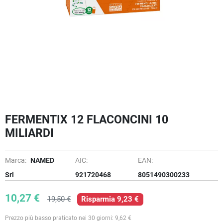
FERMENTIX 12 FLACONCINI 10
MILIARDI
Marca:
NAMED
AIC:
EAN:
Srl
921720468
8051490300233
10,27 €
19,50 €
Risparmia 9,23 €
Prezzo più basso praticato nei 30 giorni: 9,62 €