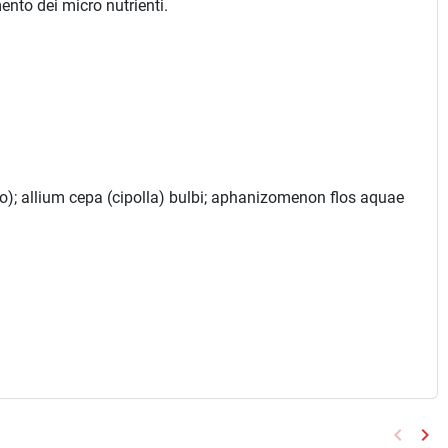
ento dei micro nutrienti.
no); allium cepa (cipolla) bulbi; aphanizomenon flos aquae
keyboard_arrow_left
keyboard_arrow_right
Preced
Suc