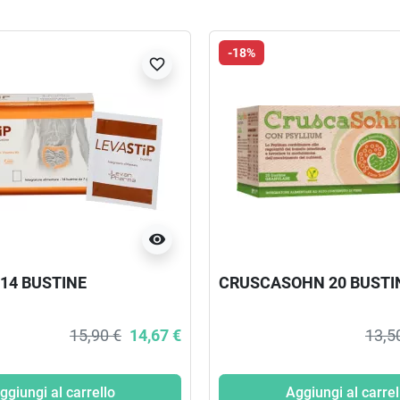
-18%
favorite_border
visibility
 14 BUSTINE
CRUSCASOHN 20 BUSTI
15,90 €
14,67 €
13,5
ggiungi al carrello
Aggiungi al carrel