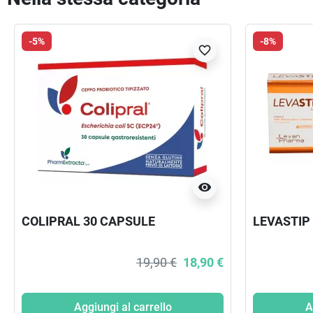
-5%
-8%
favorite_border
visibility
COLIPRAL 30 CAPSULE
LEVASTIP
19,90 €
18,90 €
Aggiungi al carrello
A