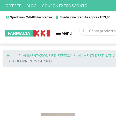
OFFERTE
BLOG
COUPON EXTRA SCONTO
Spedizioni 24/48h lavorative
Spedizione gratuita sopra i € 59,90
menu
Menu
Home
ALIMENTAZIONE E DIETETICA
ALIMENTI DESTINATI 
COLODREN 75 CAPSULE