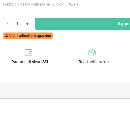
Prezzo più basso praticato nei 30 giorni: 19,89 €
-
+
Aggiun
Ultimi articoli in magazzino

Pagamenti sicuri SSL
Resi facili e veloci