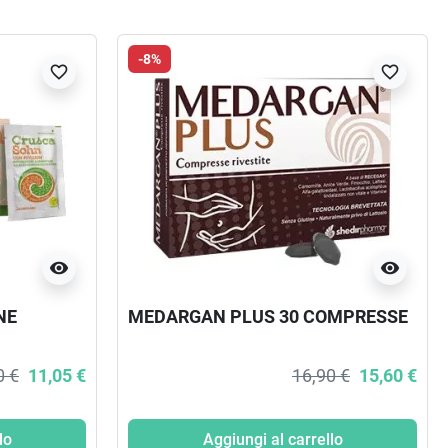
-8%
favorite_border
favorite_border
visibility
visibility
NE
MEDARGAN PLUS 30 COMPRESSE
0 €
11,05 €
16,90 €
15,60 €
lo
Aggiungi al carrello