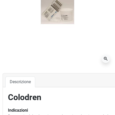
zoom_in
Descrizione
Colodren
Indicazioni