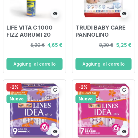
visibility
visibility
LIFE VITA C 1000
TRUDI BABY CARE
FIZZ AGRUMI 20
PANNOLINO
COMPRESSE
BAMBINI MAXI 7/18
5,90 €
4,65 €
8,30 €
5,25 €
KG 18 PEZZI
Aggiungi al carrello
Aggiungi al carrello
-2%
-2%
favorite_border
favorite_border
Nuovo
Nuovo
visibility
visibility