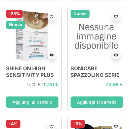
-35%
Nuovo
favorite_border
favorite_border
Nuovo
visibility
visibility
SHINE ON HIGH
SONICARE
SENSITIVITY PLUS
SPAZZOLINO SERIE
BIONDO CHIARO
3100
17,25 €
11,20 €
70,99 €
8,00 RIVELATORE IN
CREMA 75 ML +
CREMA
Aggiungi al carrello
Aggiungi al carrello
COLORANTE 50 ML
-4%
-6%
favorite_border
favorite_border