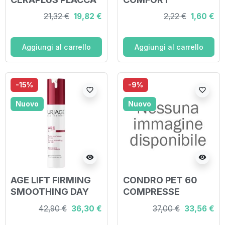
PIANA CON BORDO
FAZZOLETTI 8 PEZZI
21,32 €
19,82 €
2,22 €
1,60 €
ADESIVO FLANGIA
45 MM
PRETAGLIATA 25
Aggiungi al carrello
Aggiungi al carrello
MM 5 PEZZI
-15%
-9%
favorite_border
favorite_border
Nuovo
Nuovo
visibility
visibility
AGE LIFT FIRMING
CONDRO PET 60
SMOOTHING DAY
COMPRESSE
FLUID 40 ML FLUIDO
42,90 €
36,30 €
37,00 €
33,56 €
GIORNO LEVIGANTE