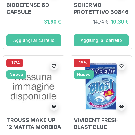
BIODEFENSE 60
SCHERMO
CAPSULE
PROTETTIVO 30846
31,90 €
14,74 €
10,30 €
Aggiungi al carrello
Aggiungi al carrello
-17%
-15%
favorite_border
favorite_border
Nuovo
Nuovo
visibility
visibility
TROUSS MAKE UP
VIVIDENT FRESH
12 MATITA MORBIDA
BLAST BLUE
NERA KAJAL