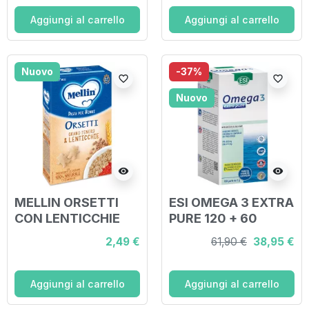
ELASTICIZZANTE
Aggiungi al carrello
Aggiungi al carrello
Nuovo
-37%
favorite_border
favorite_border
Nuovo
visibility
visibility
MELLIN ORSETTI
ESI OMEGA 3 EXTRA
CON LENTICCHIE
PURE 120 + 60
280 G
PERLE OFFERTA
2,49 €
61,90 €
38,95 €
Aggiungi al carrello
Aggiungi al carrello