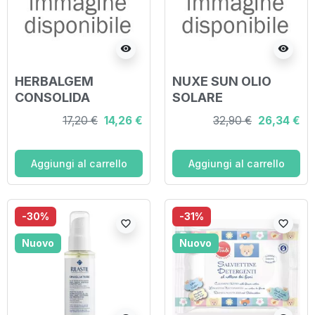
visibility
visibility
HERBALGEM
NUXE SUN OLIO
CONSOLIDA
SOLARE
BALSAMO 50 ML
VISO/CORPO SPF50
17,20 €
14,26 €
32,90 €
26,34 €
150 ML
Aggiungi al carrello
Aggiungi al carrello
-30%
-31%
favorite_border
favorite_border
Nuovo
Nuovo