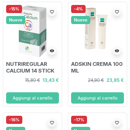
-15%
-4%
favorite_border
favorite_border
Nuovo
Nuovo
visibility
visibility
NUTRIREGULAR
ADSKIN CREMA 100
CALCIUM 14 STICK
ML
15,80 €
13,43 €
24,90 €
23,85 €
Aggiungi al carrello
Aggiungi al carrello
-16%
-17%
favorite_border
favorite_border