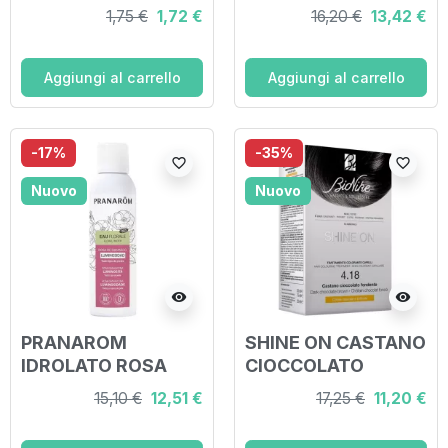
GOMME IMMUNITA'
1,75 €
1,72 €
16,20 €
13,42 €
JUNIOR 45 G
Aggiungi al carrello
Aggiungi al carrello
-17%
-35%
favorite_border
favorite_border
Nuovo
Nuovo
visibility
visibility
PRANAROM
SHINE ON CASTANO
IDROLATO ROSA
CIOCCOLATO
DAMASCENA
FONDENTE 4,18
15,10 €
12,51 €
17,25 €
11,20 €
LUMINOSITA' PER
FLACONE 75 ML +
TUTTI I TIPI DI
TUBO 50 ML