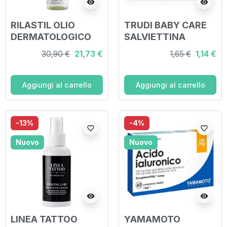
visibility
visibility
RILASTIL OLIO
TRUDI BABY CARE
DERMATOLOGICO
SALVIETTINA
SPF30 200 ML
DETERGENTE 20
30,90 €
21,73 €
1,65 €
1,14 €
PEZZI
Aggiungi al carrello
Aggiungi al carrello
-13%
-4%
favorite_border
favorite_border
Nuovo
Nuovo
visibility
visibility
LINEA TATTOO
YAMAMOTO