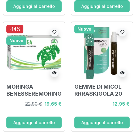
Aggiungi al carrello
Aggiungi al carrello
-14%
Nuovo
favorite_border
favorite_border
Nuovo
visibility
visibility
MORINGA
GEMME DI MICOL
BENESSEREMORING
RRRASKIGOLA 20
A 30 CAPSULE
ML
22,90 €
19,65 €
12,95 €
Aggiungi al carrello
Aggiungi al carrello