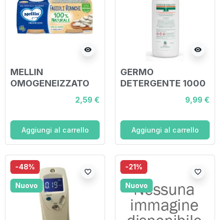
visibility
visibility
MELLIN
GERMO
OMOGENEIZZATO
DETERGENTE 1000
FAGIOLI BIANCHI 2 X
ML
2,59 €
9,99 €
80 G
Aggiungi al carrello
Aggiungi al carrello
-48%
-21%
favorite_border
favorite_border
Nuovo
Nuovo