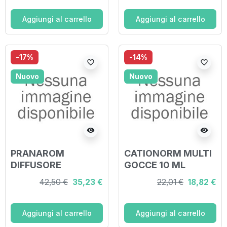
Aggiungi al carrello
Aggiungi al carrello
-17%
-14%
favorite_border
favorite_border
Nuovo
Nuovo
visibility
visibility
PRANAROM
CATIONORM MULTI
DIFFUSORE
GOCCE 10 ML
ULTRASONICO POP
42,50 €
35,23 €
22,01 €
18,82 €
Aggiungi al carrello
Aggiungi al carrello