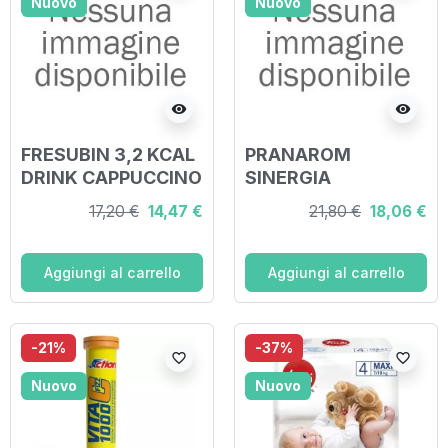
Nuovo
Nuovo
visibility
visibility
FRESUBIN 3,2 KCAL
PRANAROM
DRINK CAPPUCCINO
SINERGIA
4X125 ML
ESSENZIALE 30 ML
17,20 €
14,47 €
21,80 €
18,06 €
Aggiungi al carrello
Aggiungi al carrello
-21%
-37%
favorite_border
favorite_border
Nuovo
Nuovo