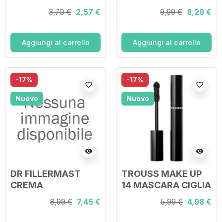
SERUM
3,70 €
2,57 €
9,99 €
8,29 €
Aggiungi al carrello
Aggiungi al carrello
-17%
-17%
favorite_border
favorite_border
Nuovo
Nuovo
visibility
visibility
DR FILLERMAST
TROUSS MAKE UP
CREMA
14 MASCARA CIGLIA
HYALURONIC NUTRI
XXL
8,99 €
7,45 €
5,99 €
4,98 €
AGE 30 ML