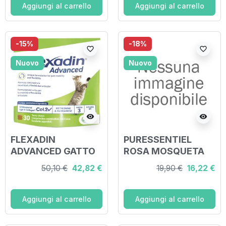
PELLE 150 ML
Aggiungi al carrello
Aggiungi al carrello
-15%
-18%
favorite_border
favorite_border
Nuovo
Nuovo
visibility
visibility
FLEXADIN
PURESSENTIEL
ADVANCED GATTO
ROSA MOSQUETA
TUTTE LE TAGLIE
OLIO VEGETALE 50
50,10 €
42,82 €
19,90 €
16,22 €
BUSTA DA 30
ML
TAVOLETTE
APPETIBILI
Aggiungi al carrello
Aggiungi al carrello