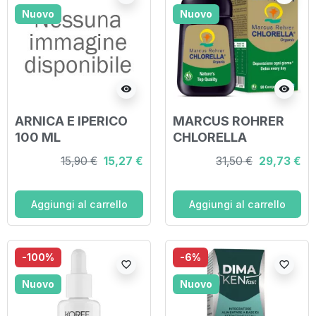
Nuovo
Nuovo
visibility
visibility
ARNICA E IPERICO
MARCUS ROHRER
100 ML
CHLORELLA
ORGANIC 90
15,90 €
15,27 €
31,50 €
29,73 €
COMPRESSE
Aggiungi al carrello
Aggiungi al carrello
-100%
-6%
favorite_border
favorite_border
Nuovo
Nuovo