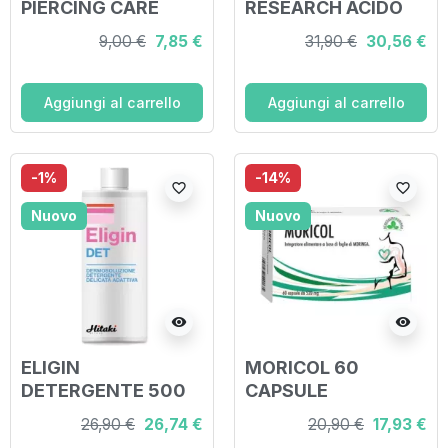
PIERCING CARE
RESEARCH ACIDO
SPRAY 100 ML
IALURONICO 60
9,00 €
7,85 €
31,90 €
30,56 €
COMPRESSE
Aggiungi al carrello
Aggiungi al carrello
-1%
-14%
favorite_border
favorite_border
Nuovo
Nuovo
visibility
visibility
ELIGIN
MORICOL 60
DETERGENTE 500
CAPSULE
ML
26,90 €
26,74 €
20,90 €
17,93 €