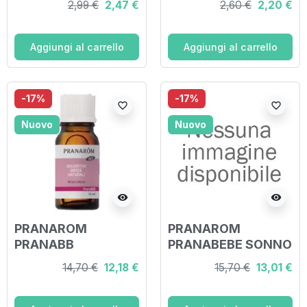
2,99 €
2,47 €
2,60 €
2,20 €
Aggiungi al carrello
Aggiungi al carrello
-17%
-17%
favorite_border
favorite_border
Nuovo
Nuovo
visibility
visibility
PRANAROM
PRANAROM
PRANABB
PRANABEBE SONNO
SOLUZIONE DIFESE
OLIO MASSAGGIO
14,70 €
12,18 €
15,70 €
13,01 €
NATURALI 10 ML
30 ML