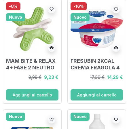
-8%
-16%
favorite_border
favorite_border
Nuovo
Nuovo
visibility
visibility
MAM BITE & RELAX
FRESUBIN 2KCAL
4+ FASE 2 NEUTRO
CREMA FRAGOLA 4
X 125 G
9,99 €
9,23 €
17,00 €
14,29 €
Aggiungi al carrello
Aggiungi al carrello
Nuovo
Nuovo
favorite_border
favorite_border