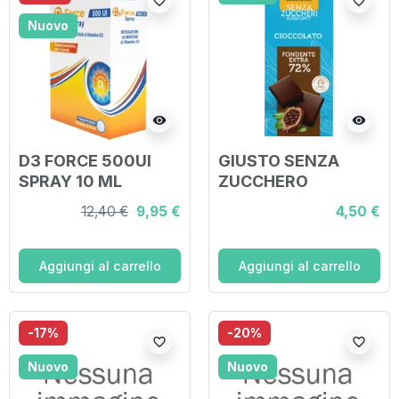
favorite_border
favorite_border
Nuovo
visibility
visibility
D3 FORCE 500UI
GIUSTO SENZA
SPRAY 10 ML
ZUCCHERO
TAVOLETTA EXTRA
12,40 €
9,95 €
4,50 €
FONDENTE 85 G
Aggiungi al carrello
Aggiungi al carrello
-17%
-20%
favorite_border
favorite_border
Nuovo
Nuovo