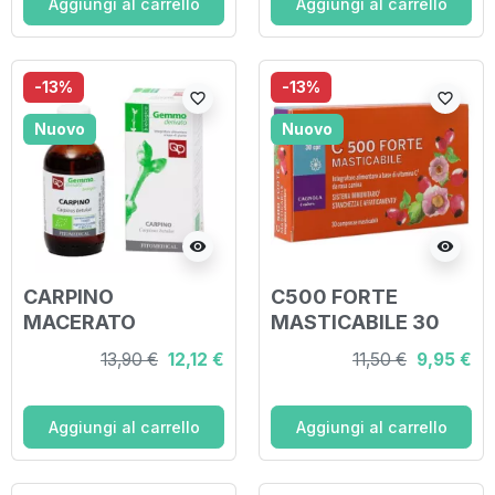
Aggiungi al carrello
Aggiungi al carrello
-13%
-13%
favorite_border
favorite_border
Nuovo
Nuovo
visibility
visibility
CARPINO
C500 FORTE
MACERATO
MASTICABILE 30
GLICERICO 50 ML
COMPRESSE
13,90 €
12,12 €
11,50 €
9,95 €
BIO
Aggiungi al carrello
Aggiungi al carrello