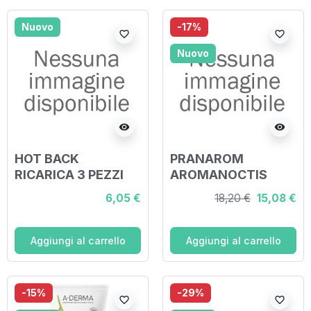
Nuovo
-17%
favorite_border
favorite_border
Nuovo
visibility
visibility
HOT BACK
PRANAROM
RICARICA 3 PEZZI
AROMANOCTIS
GOMMOSE PER IL
6,05 €
18,20 €
15,08 €
SONNO 60 G
Aggiungi al carrello
Aggiungi al carrello
-15%
-29%
favorite_border
favorite_border