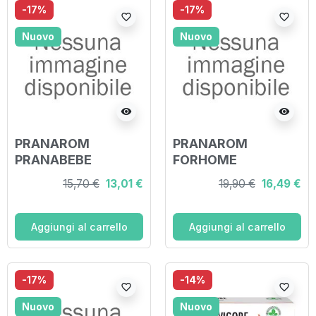
-17%
-17%
favorite_border
favorite_border
Nuovo
Nuovo
visibility
visibility
PRANAROM
PRANAROM
PRANABEBE
FORHOME
OLIOMASSAGGI
RAVINTSARA/TEA
15,70 €
13,01 €
19,90 €
16,49 €
CONFORTPANCINO
TREE BIO SPRAY
BIO 30 ML
ARIA 150 ML
Aggiungi al carrello
Aggiungi al carrello
-17%
-14%
favorite_border
favorite_border
Nuovo
Nuovo