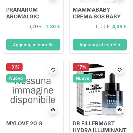
PRANAROM
MAMMABABY
AROMALGIC
CREMA SOS BABY
BALSAMO
30 ML
13,70 €
11,36 €
6,00 €
4,98 €
RISCALDANTE 30
ML
Aggiungi al carrello
Aggiungi al carrello
-31%
-17%
favorite_border
favorite_border
Nuovo
Nuovo
visibility
visibility
MYLOVE 20 G
DR FILLERMAST
HYDRA ILLUMINANT