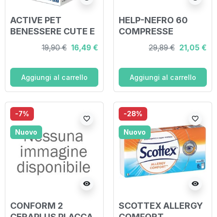
ACTIVE PET
HELP-NEFRO 60
BENESSERE CUTE E
COMPRESSE
PELO 60 SOFTGEL
19,90 €
16,49 €
29,89 €
21,05 €
Aggiungi al carrello
Aggiungi al carrello
-7%
-28%
favorite_border
favorite_border
Nuovo
Nuovo
visibility
visibility
CONFORM 2
SCOTTEX ALLERGY
CERAPLUS PLACCA
COMFORT