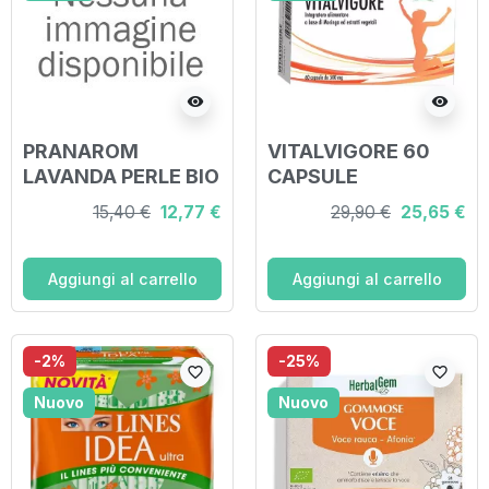
visibility
visibility
PRANAROM
VITALVIGORE 60
LAVANDA PERLE BIO
CAPSULE
8,16 G
15,40 €
12,77 €
29,90 €
25,65 €
Aggiungi al carrello
Aggiungi al carrello
-2%
-25%
favorite_border
favorite_border
Nuovo
Nuovo