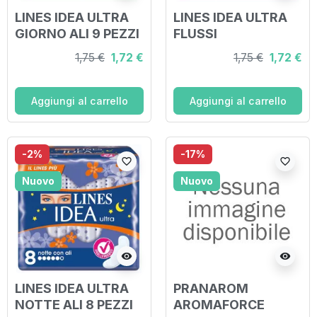
LINES IDEA ULTRA
LINES IDEA ULTRA
GIORNO ALI 9 PEZZI
FLUSSI
ABBONDANTI 7
1,75 €
1,72 €
1,75 €
1,72 €
PEZZI
Aggiungi al carrello
Aggiungi al carrello
-2%
-17%
favorite_border
favorite_border
Nuovo
Nuovo
visibility
visibility
LINES IDEA ULTRA
PRANAROM
NOTTE ALI 8 PEZZI
AROMAFORCE