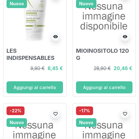
Nuovo
Nuovo
visibility
visibility
LES
MIOINOSITOLO 120
INDISPENSABLES
G
CREMA MANI &
9,90 €
8,45 €
28,90 €
20,46 €
UNGHIE 50 ML
Aggiungi al carrello
Aggiungi al carrello
-22%
-17%
favorite_border
favorite_border
Nuovo
Nuovo