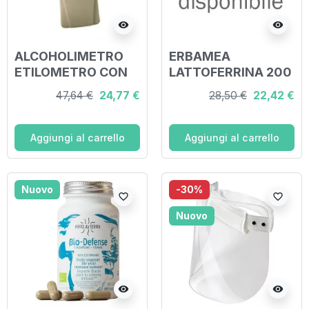
visibility
visibility
ALCOHOLIMETRO
ERBAMEA
ETILOMETRO CON
LATTOFERRINA 200
DISPLAY
MG 30 CAPSULE
47,64 €
24,77 €
28,50 €
22,42 €
VEGETALI
Aggiungi al carrello
Aggiungi al carrello
Nuovo
-30%
favorite_border
favorite_border
Nuovo
visibility
visibility