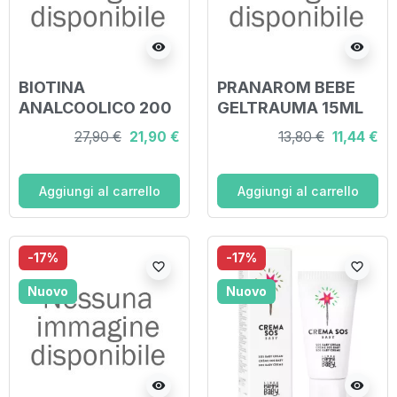
visibility
visibility
BIOTINA
PRANAROM BEBE
ANALCOOLICO 200
GELTRAUMA 15ML
ML
27,90 €
21,90 €
13,80 €
11,44 €
Aggiungi al carrello
Aggiungi al carrello
-17%
-17%
favorite_border
favorite_border
Nuovo
Nuovo
visibility
visibility