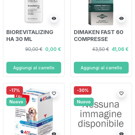
visibility
visibility
BIOREVITALIZING
DIMAKEN FAST 60
HA 30 ML
COMPRESSE
90,00 €
0,00 €
43,50 €
41,06 €
Aggiungi al carrello
Aggiungi al carrello
-17%
-30%
favorite_border
favorite_border
Nuovo
Nuovo
visibility
visibility